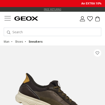
An EXTRA 10% off sal
FREE RETURNS
Man
Shoes
Sneakers