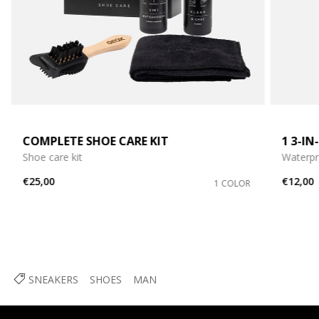
COMPLETE SHOE CARE KIT
1 3-I
Shoe care kit
Waterpr
€25,00
€12,00
1 COLOR
SNEAKERS
SHOES
MAN