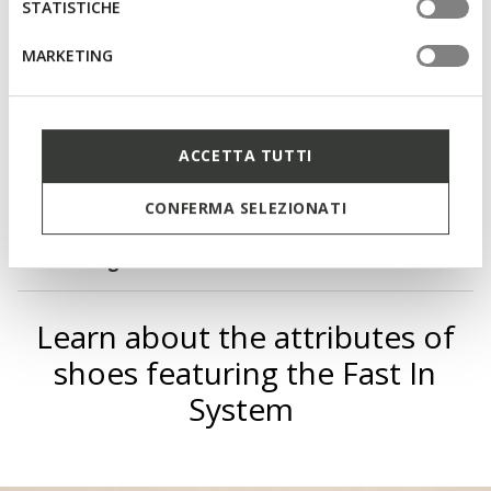
STATISTICHE
Fast In System: quick and easy to slip on without using
your hands
MARKETING
Lightweight footwear
Elasticated laces to adjust the fit; Removable insole
ACCETTA TUTTI
Materials
CONFERMA SELEZIONATI
Technologies
Learn about the attributes of
shoes featuring the Fast In
System