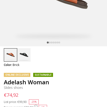
selected
Color:
Brick
ONLINE EXCLUSIVE
SUSTAINABLE
Adelash Woman
Slides shoes
€74,92
List price:
Price reduced from
€99,90
to
-25%