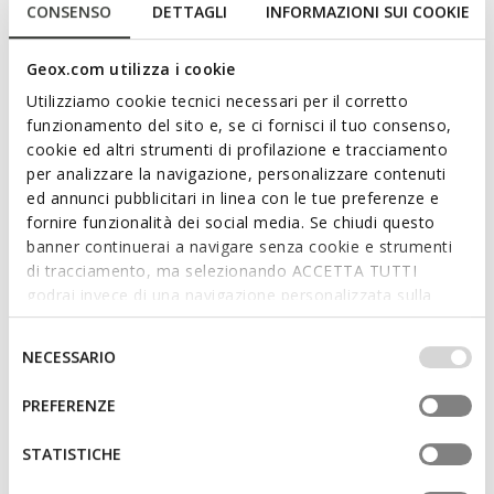
CONSENSO
DETTAGLI
INFORMAZIONI SUI COOKIE
outfits.
ITEM CODE:
D55YWB000TUC6014
Geox.com utilizza i cookie
Utilizziamo cookie tecnici necessari per il corretto
Features
funzionamento del sito e, se ci fornisci il tuo consenso,
cookie ed altri strumenti di profilazione e tracciamento
By purchasing this product, you are
per analizzare la navigazione, personalizzare contenuti
supporting Leather Working Group certified
ed annunci pubblicitari in linea con le tue preferenze e
tanneries
fornire funzionalità dei social media. Se chiudi questo
banner continuerai a navigare senza cookie e strumenti
di tracciamento, ma selezionando ACCETTA TUTTI
Quick and easy to put on
godrai invece di una navigazione personalizzata sulla
Thickness of sole: 1 cm / 0.4"
base dei tuoi gusti ed interessi. Selezionando
IMPOSTAZIONI potrai anche scegliere quali cookies ed
Selezione
Slip-on design allows you to slide the foot in swiftly
NECESSARIO
altri strumenti di tracciamento autorizzare. Per maggiori
del
informazioni o per modificare in qualsiasi momento le
consenso
PREFERENZE
tue impostazioni, visita la nostra
cookie policy
.
Materials
STATISTICHE