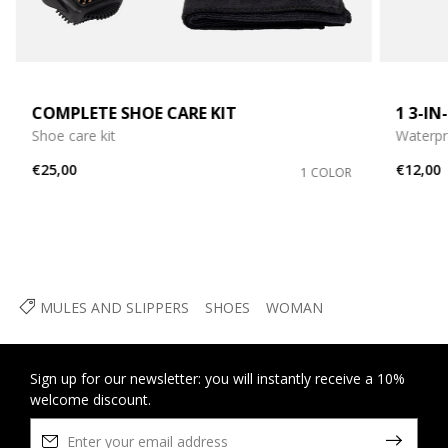
COMPLETE SHOE CARE KIT
1 3-I
Shoe care kit
Waterpr
€25,00
€12,00
1 COLOR
MULES AND SLIPPERS
SHOES
WOMAN
Sign up for our newsletter: you will instantly receive a 10%
welcome discount.