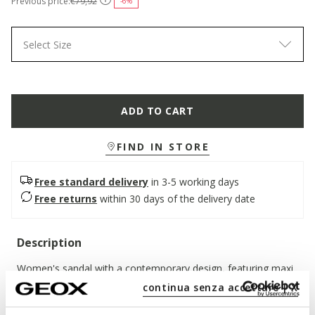
Previous price:
€79,92
-6%
Select Size
ADD TO CART
FIND IN STORE
Free standard delivery
in 3-5 working days
Free returns
within 30 days of the delivery date
Description
Women's sandal with a contemporary design, featuring maxi
intertwined straps. In this warm and enveloping brick version,
continua senza accettare | X
it has a super-soft nappa leather upper. Breathable and
comfortable, Adelash adds a dynamic touch to everyday