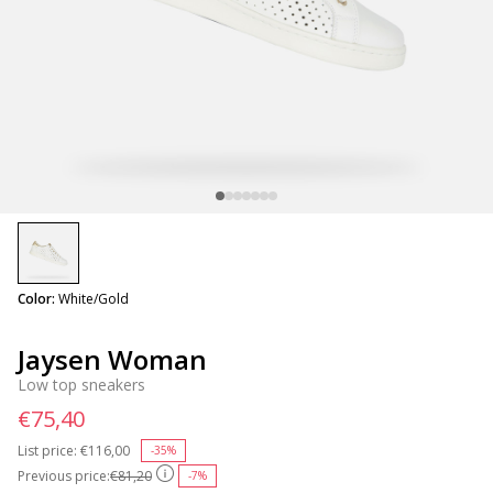
selected
Color:
White/Gold
Jaysen Woman
Low top sneakers
€75,40
List price:
Price reduced from
€116,00
to
-35%
Previous price:
€81,20
-7%