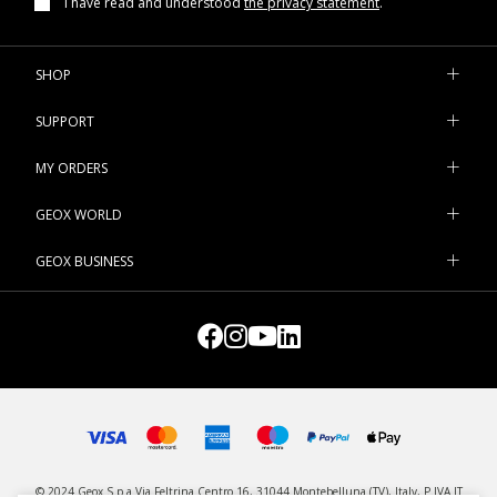
I have read and understood
the privacy statement
.
SHOP
SUPPORT
MY ORDERS
GEOX WORLD
GEOX BUSINESS
© 2024 Geox S.p.a Via Feltrina Centro 16, 31044 Montebelluna (TV), Italy, P.IVA IT