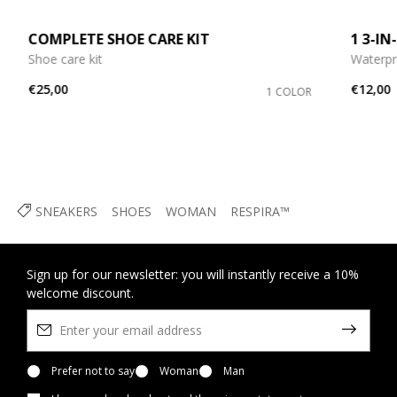
COMPLETE SHOE CARE KIT
1 3-I
Shoe care kit
Waterpr
€25,00
€12,00
1 COLOR
SNEAKERS
SHOES
WOMAN
RESPIRA™
Sign up for our newsletter: you will instantly receive a 10%
welcome discount.
Prefer not to say
Woman
Man