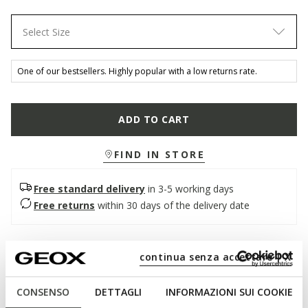
Select Size
One of our bestsellers. Highly popular with a low returns rate.
ADD TO CART
FIND IN STORE
Free standard delivery
in 3-5 working days
Free returns
within 30 days of the delivery date
Description
continua senza accettare | X
Women's low-cut sneaker with a tennis-shoe vibe and a
restrained classy feel.The ultimate way to elevate an off-duty
CONSENSO
DETTAGLI
INFORMAZIONI SUI COOKIE
look, Jaysen is a comfortable breathable white-nappa sneaker