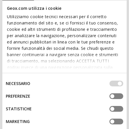
with irresistible metallised gold-tone leather details and a
Geox.com utilizza i cookie
modern perforated panel on the outside of the upper.
Utilizziamo cookie tecnici necessari per il corretto
ITEM CODE:
D151BB085CFC0232
funzionamento del sito e, se ci fornisci il tuo consenso,
cookie ed altri strumenti di profilazione e tracciamento
Features
per analizzare la navigazione, personalizzare contenuti
ed annunci pubblicitari in linea con le tue preferenze e
Outstanding cushioning effect which offers protection
fornire funzionalità dei social media. Se chiudi questo
and absorbs jolts and vibrations
banner continuerai a navigare senza cookie e strumenti
di tracciamento, ma selezionando ACCETTA TUTTI
Lightweight footwear
godrai invece di una navigazione personalizzata sulla
Lace fastening; Removable insole
base dei tuoi gusti ed interessi. Selezionando
IMPOSTAZIONI potrai anche scegliere quali cookies ed
Selezione
NECESSARIO
altri strumenti di tracciamento autorizzare. Per maggiori
del
informazioni o per modificare in qualsiasi momento le
consenso
Materials
PREFERENZE
tue impostazioni, visita la nostra
cookie policy
.
STATISTICHE
Technologies
MARKETING