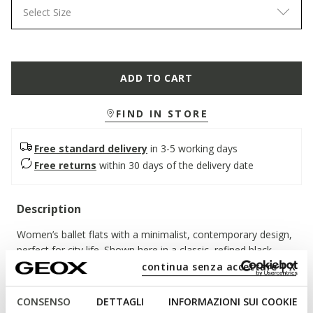
Select Size
ADD TO CART
FIND IN STORE
Free standard delivery
in 3-5 working days
Free returns
within 30 days of the delivery date
Description
Women’s ballet flats with a minimalist, contemporary design,
perfect for city life. Shown here in a classic, refined black
version, they feature an upper with a strap crafted from soft
continua senza accettare | X
nappa leather. Lightweight and comfortable, they adapt
effortlessly to both professional commitments and
CONSENSO
DETTAGLI
INFORMAZIONI SUI COOKIE
appointments.