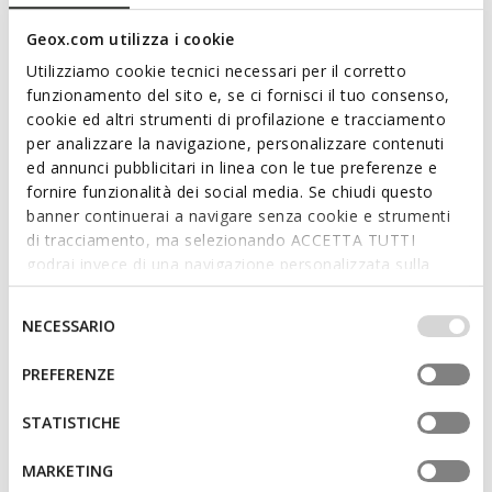
ITEM CODE:
D664JA000TUC9999
Read more
Geox.com utilizza i cookie
Utilizziamo cookie tecnici necessari per il corretto
funzionamento del sito e, se ci fornisci il tuo consenso,
Features
cookie ed altri strumenti di profilazione e tracciamento
per analizzare la navigazione, personalizzare contenuti
By purchasing this product, you are
ed annunci pubblicitari in linea con le tue preferenze e
supporting Leather Working Group certified
fornire funzionalità dei social media. Se chiudi questo
tanneries
banner continuerai a navigare senza cookie e strumenti
di tracciamento, ma selezionando ACCETTA TUTTI
Thickness of sole: 1 cm / 0.4"
godrai invece di una navigazione personalizzata sulla
base dei tuoi gusti ed interessi. Selezionando
Buckle on the strap to adjust the fit
IMPOSTAZIONI potrai anche scegliere quali cookies ed
Selezione
NECESSARIO
altri strumenti di tracciamento autorizzare. Per maggiori
del
informazioni o per modificare in qualsiasi momento le
consenso
PREFERENZE
Materials
tue impostazioni, visita la nostra
cookie policy
.
STATISTICHE
Technologies
MARKETING