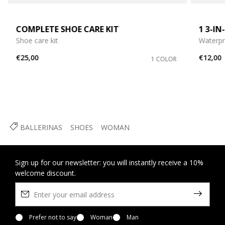
COMPLETE SHOE CARE KIT
1 3-I
Shoe care kit
Waterpr
€25,00
€12,00
1 COLOR
BALLERINAS
SHOES
WOMAN
Sign up for our newsletter: you will instantly receive a 10%
welcome discount.
Prefer not to say
Woman
Man