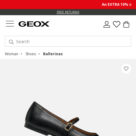
An EXTRA 10% off sa
FREE RETURNS
Woman
Shoes
Ballerinas