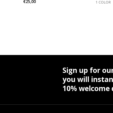
€25,00
OLORS
1 COLOR
Sign up for ou
you will instan
10% welcome d