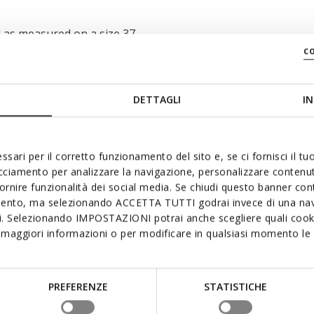
" as measured on a size 37
c
DETTAGLI
IN
ssari per il corretto funzionamento del sito e, se ci fornisci il t
acciamento per analizzare la navigazione, personalizzare contenuti
fornire funzionalità dei social media. Se chiudi questo banner co
mento, ma selezionando ACCETTA TUTTI godrai invece di una nav
si. Selezionando IMPOSTAZIONI potrai anche scegliere quali cooki
maggiori informazioni o per modificare in qualsiasi momento le t
PREFERENZE
STATISTICHE