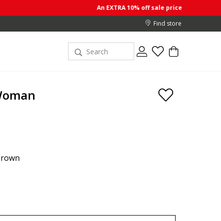
An EXTRA 10% off sale prices when you buy 2 or mor
Find store
 Woman
Brown