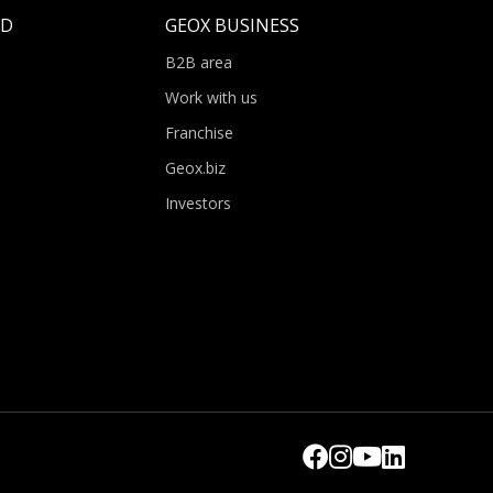
LD
GEOX BUSINESS
B2B area
Work with us
Franchise
Geox.biz
Investors