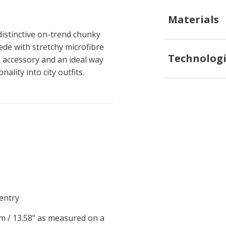
Materials
istinctive on-trend chunky
ede with stretchy microfibre
Technologi
sh accessory and an ideal way
lity into city outfits.
 entry
cm / 13.58" as measured on a