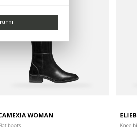
TUTTI
CAMEXIA WOMAN
ELIE
Flat boots
Knee h