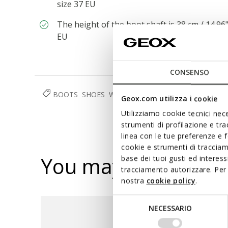
size 37 EU
The height of the boot shaft is 38 cm / 14.96
EU
CONSENSO
BOOTS
SHOES
WOMAN
Geox.com utilizza i cookie
Utilizziamo cookie tecnici nece
strumenti di profilazione e tr
linea con le tue preferenze e 
cookie e strumenti di traccia
You may also like
base dei tuoi gusti ed interes
tracciamento autorizzare. Per 
nostra
cookie policy
.
Selezione
NECESSARIO
del
consenso