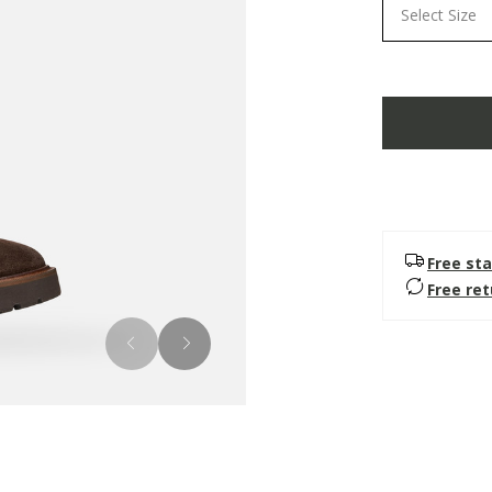
Select Size
Free sta
Free re