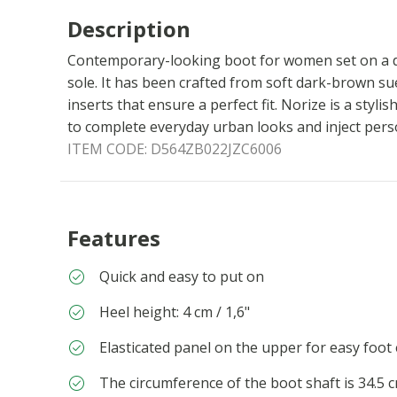
Description
Contemporary-looking boot for women set on a d
sole. It has been crafted from soft dark-brown su
inserts that ensure a perfect fit. Norize is a styli
to complete everyday urban looks and inject persona
ITEM CODE:
D564ZB022JZC6006
Features
Quick and easy to put on
Heel height: 4 cm / 1,6"
Elasticated panel on the upper for easy foot
The circumference of the boot shaft is 34.5 