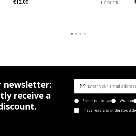
€12,00
1 COLOR
r newsletter:
tly receive a
Prefer not to say
Woman
iscount.
I have read and understood
th