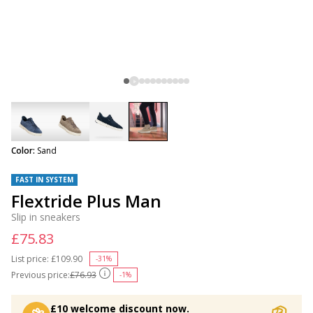
selected
Color:
Sand
FAST IN SYSTEM
Flextride Plus Man
Slip in sneakers
£75.83
List price:
Price reduced from
£109.90
to
-31%
Previous price:
£76.93
-1%
£10 welcome discount now.