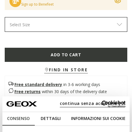
Sign up to Benefeet
Select Size
ADD TO CART
FIND IN STORE
Free standard delivery
in 3-6 working days
Free returns
within 30 days of the delivery date
continua senza accettare | X
Description
CONSENSO
DETTAGLI
INFORMAZIONI SUI COOKIE
A flexible and dynamic men's sneakers that stands out for its
quick and easy slip-on fit. In this beige version, it has a