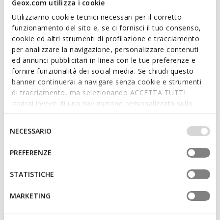
Geox.com utilizza i cookie
modern upper in soft suede. Flextride Plus is ideal for
completing city outfits with a contemporary touch.
Utilizziamo cookie tecnici necessari per il corretto
ITEM CODE:
U65MAA00022C5004
funzionamento del sito e, se ci fornisci il tuo consenso,
cookie ed altri strumenti di profilazione e tracciamento
per analizzare la navigazione, personalizzare contenuti
ed annunci pubblicitari in linea con le tue preferenze e
Features
fornire funzionalità dei social media. Se chiudi questo
banner continuerai a navigare senza cookie e strumenti
Outstanding cushioning effect which offers protection
di tracciamento, ma selezionando ACCETTA TUTTI
and absorbs jolts and vibrations
godrai invece di una navigazione personalizzata sulla
Flexible and stretchy, thanks to the Active Flexibility
base dei tuoi gusti ed interessi. Selezionando
System
IMPOSTAZIONI potrai anche scegliere quali cookies ed
Selezione
NECESSARIO
altri strumenti di tracciamento autorizzare. Per maggiori
del
Fast In System: quick and easy to slip on without using
informazioni o per modificare in qualsiasi momento le
consenso
your hands
PREFERENZE
tue impostazioni, visita la nostra
cookie policy
.
Lightweight footwear
STATISTICHE
Elasticated laces to adjust the fit; Removable insole
MARKETING