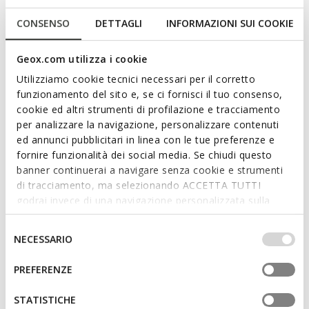
Description
CONSENSO
DETTAGLI
INFORMAZIONI SUI COOKIE
Flat sandal for women with a laid-back contemporary design
which delivers lightness and breathability. This delicate milk-
Geox.com utilizza i cookie
white version has been made of a suede-effect material and
Utilizziamo cookie tecnici necessari per il corretto
features a double band. Brionia R is a perfect combination of
funzionamento del sito e, se ci fornisci il tuo consenso,
comfort and style and will be the ideal way to complete
cookie ed altri strumenti di profilazione e tracciamento
everyday outfits for city engagements and holidays alike.
per analizzare la navigazione, personalizzare contenuti
ITEM CODE:
D55Y3I000AUC1122
Read more
ed annunci pubblicitari in linea con le tue preferenze e
fornire funzionalità dei social media. Se chiudi questo
banner continuerai a navigare senza cookie e strumenti
Features
di tracciamento, ma selezionando ACCETTA TUTTI
Quick and easy to put on
godrai invece di una navigazione personalizzata sulla
base dei tuoi gusti ed interessi. Selezionando
Thickness of sole: 2,5 cm / 1"
IMPOSTAZIONI potrai anche scegliere quali cookies ed
Selezione
NECESSARIO
altri strumenti di tracciamento autorizzare. Per maggiori
del
Lightweight footwear
informazioni o per modificare in qualsiasi momento le
consenso
PREFERENZE
Slip-on design allows you to slide the foot in swiftly
tue impostazioni, visita la nostra
cookie policy
.
STATISTICHE