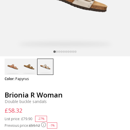
selected
Color:
Papyrus
Brionia R Woman
Double buckle sandals
£58.32
List price:
Price reduced from
£79.90
to
-27%
Previous price:
£59.12
-1%