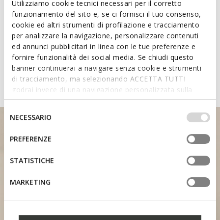
Utilizziamo cookie tecnici necessari per il corretto
Technologies
funzionamento del sito e, se ci fornisci il tuo consenso,
cookie ed altri strumenti di profilazione e tracciamento
Learn about the attributes of
per analizzare la navigazione, personalizzare contenuti
ed annunci pubblicitari in linea con le tue preferenze e
shoes featuring the Fast In
fornire funzionalità dei social media. Se chiudi questo
System
banner continuerai a navigare senza cookie e strumenti
di tracciamento, ma selezionando ACCETTA TUTTI
godrai invece di una navigazione personalizzata sulla
base dei tuoi gusti ed interessi. Selezionando
IMPOSTAZIONI potrai anche scegliere quali cookies ed
Selezione
NECESSARIO
altri strumenti di tracciamento autorizzare. Per maggiori
del
informazioni o per modificare in qualsiasi momento le
consenso
PREFERENZE
tue impostazioni, visita la nostra
cookie policy
.
STATISTICHE
HEEL SUPPORT
MARKETING