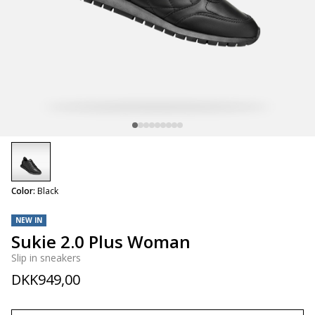
selected
Color:
Black
NEW IN
Sukie 2.0 Plus Woman
Slip in sneakers
DKK949,00