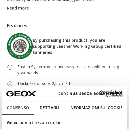
ITEM CODE:
D680AA00085C9999
Read more
Features
By purchasing this product, you are
supporting Leather Working Group certified
tanneries
Fast In System: quick and easy to slip on without using
your hands
Thickness of sole: 2,5 cm / 1"
continua senza accettare | X
Elasticated laces to adjust the fit; Removable insole
CONSENSO
DETTAGLI
INFORMAZIONI SUI COOKIE
Materials
Geox.com utilizza i cookie