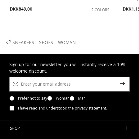
DKK849,00
DKK1.1
2 COLORS
SNEAKERS
SHOES
WOMAN
Sign up for our newsletter: you will instantly receive a 10%
welcome discount.
Prefer not to say
Woman
Man
I have read and understood
the privacy statement
.
SHOP