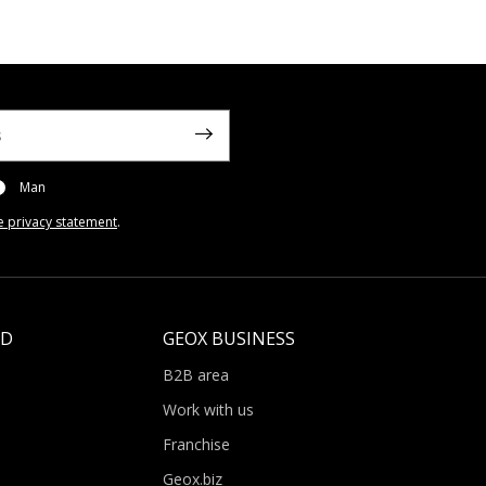
Man
e privacy statement
.
LD
GEOX BUSINESS
B2B area
Work with us
Franchise
Geox.biz