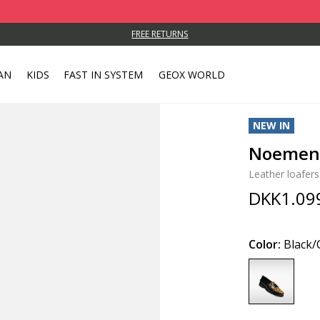
FREE RETURNS
AN
KIDS
FAST IN SYSTEM
GEOX WORLD
NEW IN
Noemen
Leather loafers
DKK1.09
Color:
Black/
selected