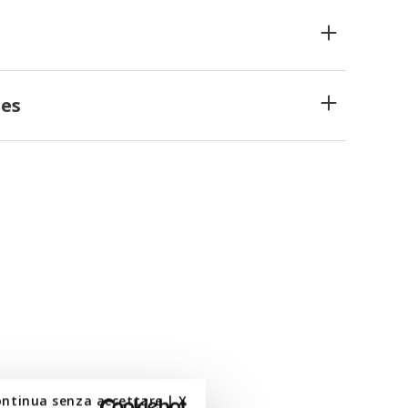
es
ontinua senza accettare | X