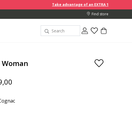
Take advantage of an EXTRA 10% off discount prices wh
Find store
 Woman
9,00
Cognac