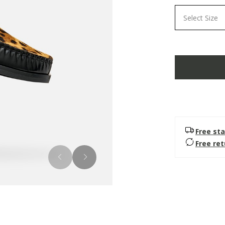
Select Size
Free sta
Free re