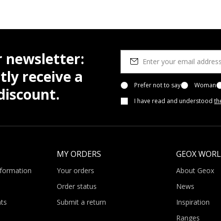
r newsletter:
tly receive a
Prefer not to say
Woman
iscount.
I have read and understood
th
MY ORDERS
GEOX WOR
nformation
Your orders
About Geox
Order status
News
ts
Submit a return
Inspiration
Ranges