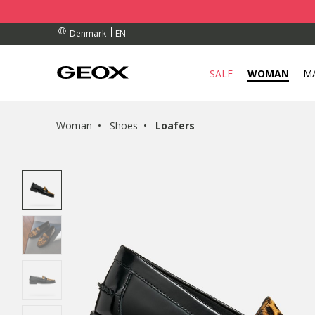
BY COLLECTION POINT.
ERS OVER Dkk 700,00
ERS OVER Dkk 700,00
EN
Denmark
SALE
WOMAN
M
Woman
Shoes
Loafers