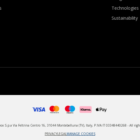
s
Technologies
Sustainability
x S.p.a Via Feltrina Centro 16, 31044 Montebelluna (TV), Italy, P.IVA IT 03348440268 - All righ
PRIVACY
LEGAL
MANAGE COOKIES