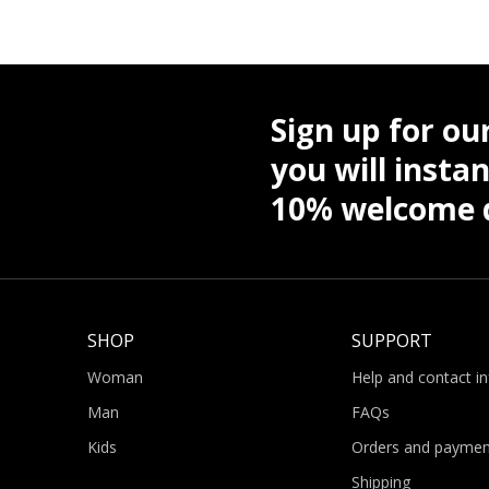
Sign up for ou
you will instan
10% welcome d
SHOP
SUPPORT
Woman
Help and contact i
Man
FAQs
Kids
Orders and paymen
Shipping