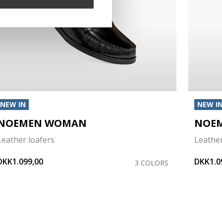
NEW IN
NEW I
NOEMEN WOMAN
NOE
Leather loafers
Leather
DKK1.099,00
DKK1.0
3 COLORS