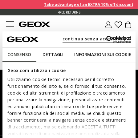
Take advantage of an EXTRA 10% off discount pr
FREE RETURNS
continua senza accettare | X
CONSENSO
DETTAGLI
INFORMAZIONI SUI COOKIE
GADGET
Geox.com utilizza i cookie
Utilizziamo cookie tecnici necessari per il corretto
Sign up for our newsletter: you will instantly receive a 10%
funzionamento del sito e, se ci fornisci il tuo consenso,
welcome discount.
cookie ed altri strumenti di profilazione e tracciamento
per analizzare la navigazione, personalizzare contenuti
ed annunci pubblicitari in linea con le tue preferenze e
fornire funzionalità dei social media. Se chiudi questo
Prefer not to say
Woman
Man
banner continuerai a navigare senza cookie e strumenti
I have read and understood
the privacy statement
.
di tracciamento, ma selezionando ACCETTA TUTTI
godrai invece di una navigazione personalizzata sulla