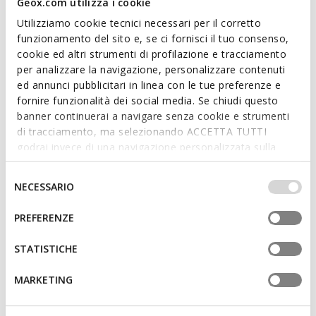
Geox.com utilizza i cookie
material, they are breathable and comfortable with an
impeccable casual look.
Utilizziamo cookie tecnici necessari per il corretto
ITEM CODE:
J65LSC022BCC4211
funzionamento del sito e, se ci fornisci il tuo consenso,
Read more
cookie ed altri strumenti di profilazione e tracciamento
per analizzare la navigazione, personalizzare contenuti
Features
ed annunci pubblicitari in linea con le tue preferenze e
fornire funzionalità dei social media. Se chiudi questo
Quick and easy to put on
banner continuerai a navigare senza cookie e strumenti
di tracciamento, ma selezionando ACCETTA TUTTI
Riptape fastening; Removable insole
godrai invece di una navigazione personalizzata sulla
base dei tuoi gusti ed interessi. Selezionando
IMPOSTAZIONI potrai anche scegliere quali cookies ed
Selezione
NECESSARIO
Materials
altri strumenti di tracciamento autorizzare. Per maggiori
del
informazioni o per modificare in qualsiasi momento le
consenso
PREFERENZE
tue impostazioni, visita la nostra
cookie policy
.
Technologies
STATISTICHE
MARKETING
You may also like