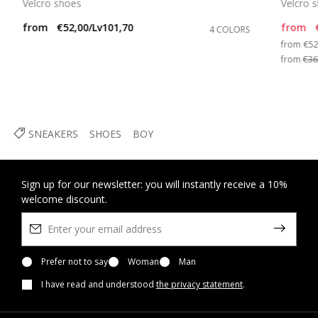
Velcro shoes
Velcro 
from
€52,00/Lv101,70
from
4 COLORS
Pri
from
€52
from
€36
SNEAKERS
SHOES
BOY
Sign up for our newsletter: you will instantly receive a 10%
welcome discount.
Prefer not to say
Woman
Man
I have read and understood
the privacy statement
.