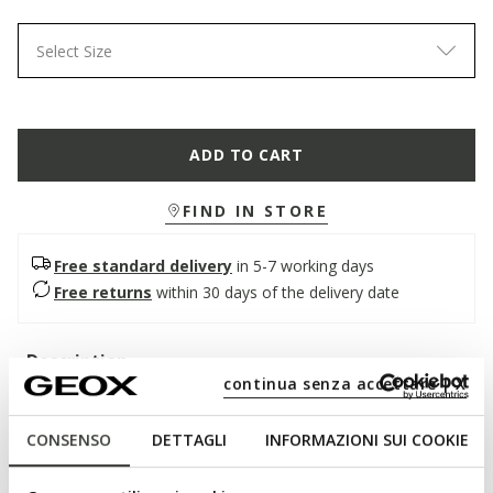
Select Size
ADD TO CART
FIND IN STORE
Free standard delivery
in 5-7 working days
Free returns
within 30 days of the delivery date
Description
continua senza accettare | X
Low-cut junior sneakers inspired by tennis, featuring a
practical double strap fastening. In this navy blue version with
CONSENSO
DETTAGLI
INFORMAZIONI SUI COOKIE
white details, they complete any everyday outfit, at school or
during leisure time. Made of suede and leather-effect