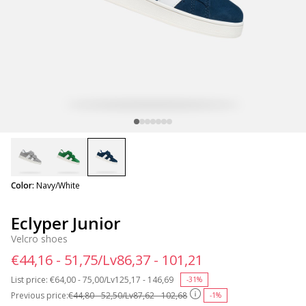
selected
Color:
Navy/White
Eclyper Junior
Velcro shoes
€44,16 - 51,75/Lv86,37 - 101,21
List price:
Price reduced from
€64,00 - 75,00/Lv125,17 - 146,69
to
-31%
Previous price:
€44,80 - 52,50/Lv87,62 - 102,68
-1%