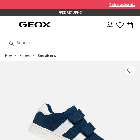
Take advantage of f
FREE RETURNS
Boy
Shoes
Sneakers