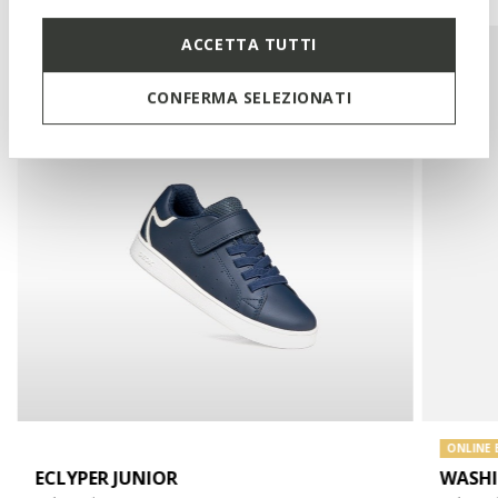
ACCETTA TUTTI
3D
CONFERMA SELEZIONATI
ONLINE 
ECLYPER JUNIOR
WASHI