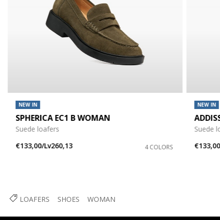
NEW IN
NEW IN
SPHERICA EC1 B WOMAN
ADDIS
Suede loafers
Suede l
€133,00/Lv260,13
€133,00
4 COLORS
LOAFERS
SHOES
WOMAN