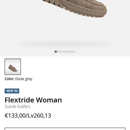
selected
Color:
Dove grey
NEW IN
Flextride Woman
Suede loafers
€133,00/Lv260,13