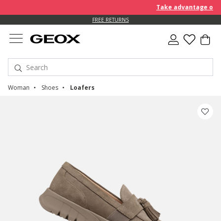
Take advantage of fur
FREE RETURNS
Woman
Shoes
Loafers