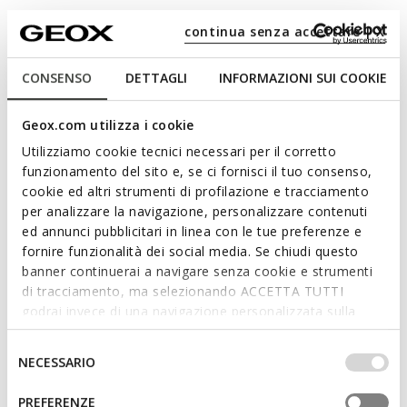
continua senza accettare | X
Theleven Junior
School shoes
CONSENSO
DETTAGLI
INFORMAZIONI SUI COOKIE
€74,00 - 86,00/Lv144,73 - 168,20
Geox.com utilizza i cookie
Utilizziamo cookie tecnici necessari per il corretto
Select Size
funzionamento del sito e, se ci fornisci il tuo consenso,
cookie ed altri strumenti di profilazione e tracciamento
This item has often been returned because it was too big. We
per analizzare la navigazione, personalizzare contenuti
recommend that you size down.
ed annunci pubblicitari in linea con le tue preferenze e
fornire funzionalità dei social media. Se chiudi questo
banner continuerai a navigare senza cookie e strumenti
ADD TO CART
di tracciamento, ma selezionando ACCETTA TUTTI
godrai invece di una navigazione personalizzata sulla
FIND IN STORE
base dei tuoi gusti ed interessi. Selezionando
IMPOSTAZIONI potrai anche scegliere quali cookies ed
Selezione
NECESSARIO
altri strumenti di tracciamento autorizzare. Per maggiori
Free standard delivery
in 5-7 working days
del
informazioni o per modificare in qualsiasi momento le
Free returns
within 30 days of the delivery date
consenso
PREFERENZE