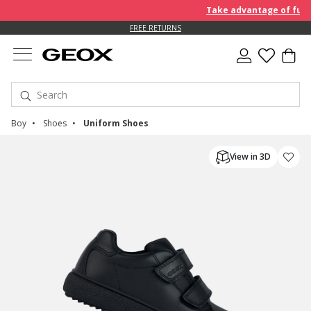
Take advantage of furthe
FREE RETURNS
Boy
Shoes
Uniform Shoes
View in 3D