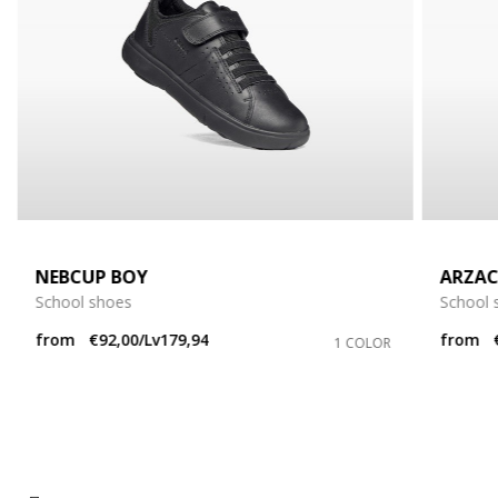
NEBCUP BOY
ARZAC
School shoes
School 
from
€92,00/Lv179,94
from
1 COLOR