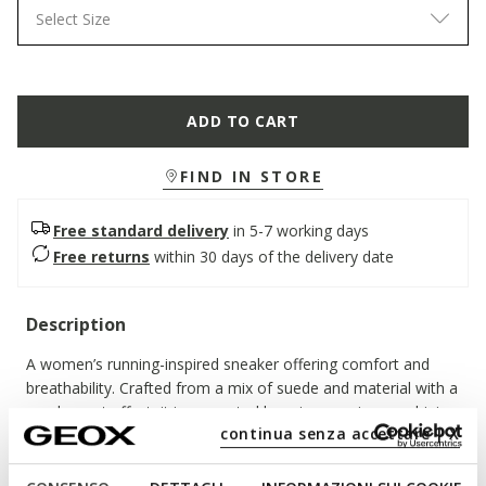
Select Size
ADD TO CART
FIND IN STORE
Free standard delivery
in 5-7 working days
Free returns
within 30 days of the delivery date
Description
A women’s running-inspired sneaker offering comfort and
breathability. Crafted from a mix of suede and material with a
pearlescent effect, it is presented here in a version combining
continua senza accettare | X
light taupe and beige. Featuring an chunky outsole, Diamanta
completes everyday outfits with an active yet feminine touch.
ITEM CODE:
D36UFE022NFC1467