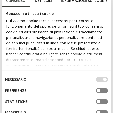
CONSENSO
DETTAGLI
INFORMAZIONI SUI COOKIE
Geox.com utilizza i cookie
Features
Utilizziamo cookie tecnici necessari per il corretto
funzionamento del sito e, se ci fornisci il tuo consenso,
By purchasing this product, you are
cookie ed altri strumenti di profilazione e tracciamento
supporting Leather Working Group certified
per analizzare la navigazione, personalizzare contenuti
tanneries
ed annunci pubblicitari in linea con le tue preferenze e
fornire funzionalità dei social media. Se chiudi questo
Outstanding cushioning effect which offers protection
banner continuerai a navigare senza cookie e strumenti
and absorbs jolts and vibrations
di tracciamento, ma selezionando ACCETTA TUTTI
godrai invece di una navigazione personalizzata sulla
Thickness of sole: 5,5 cm / 2,2"
base dei tuoi gusti ed interessi. Selezionando
Lightweight footwear
IMPOSTAZIONI potrai anche scegliere quali cookies ed
Selezione
NECESSARIO
altri strumenti di tracciamento autorizzare. Per maggiori
del
Lace fastening; Removable insole
informazioni o per modificare in qualsiasi momento le
consenso
PREFERENZE
tue impostazioni, visita la nostra
cookie policy
.
STATISTICHE
Materials
MARKETING