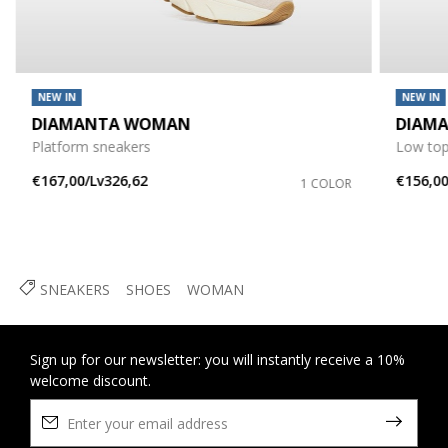
NEW IN
NEW IN
DIAMANTA WOMAN
DIAM
Platform sneakers
Low top
€167,00/Lv326,62
€156,00
1 COLOR
SNEAKERS
SHOES
WOMAN
Sign up for our newsletter: you will instantly receive a 10%
welcome discount.