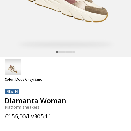
selected
Color:
Dove Grey/Sand
NEW IN
Diamanta Woman
Platform sneakers
€156,00/Lv305,11