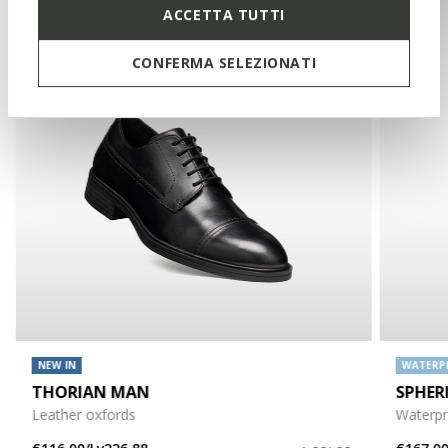
ACCETTA TUTTI
CONFERMA SELEZIONATI
NEW IN
WATERP
THORIAN MAN
SPHER
Leather oxfords
Waterpr