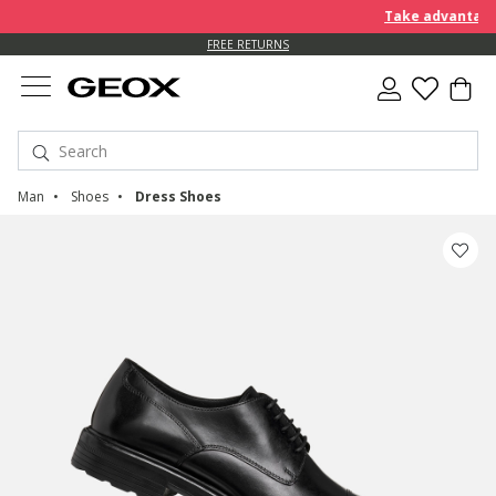
Take advantage of f
FREE RETURNS
Man
Shoes
Dress Shoes