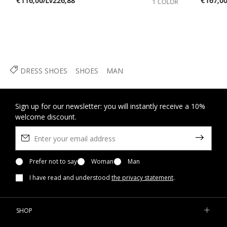
€116,00/Lv226,88
€167,00
1 COLOR
DRESS SHOES
SHOES
MAN
Sign up for our newsletter: you will instantly receive a 10%
welcome discount.
Prefer not to say
Woman
Man
I have read and understood
the privacy statement
.
SHOP