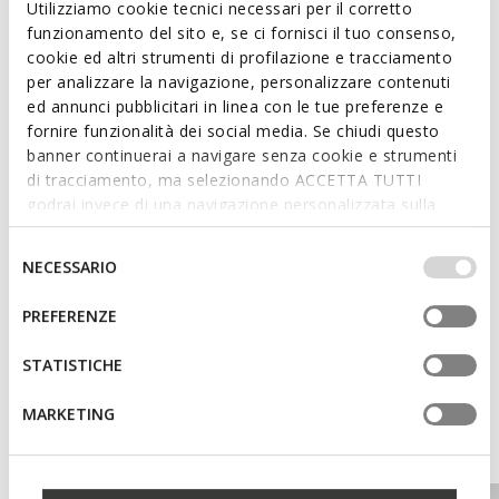
Utilizziamo cookie tecnici necessari per il corretto
funzionamento del sito e, se ci fornisci il tuo consenso,
cookie ed altri strumenti di profilazione e tracciamento
Features
per analizzare la navigazione, personalizzare contenuti
ed annunci pubblicitari in linea con le tue preferenze e
Enhanced cushioning effect based on the Zero Shock
System
fornire funzionalità dei social media. Se chiudi questo
banner continuerai a navigare senza cookie e strumenti
Lace fastening
di tracciamento, ma selezionando ACCETTA TUTTI
godrai invece di una navigazione personalizzata sulla
base dei tuoi gusti ed interessi. Selezionando
IMPOSTAZIONI potrai anche scegliere quali cookies ed
Selezione
Materials
NECESSARIO
altri strumenti di tracciamento autorizzare. Per maggiori
del
informazioni o per modificare in qualsiasi momento le
consenso
PREFERENZE
Technologies
tue impostazioni, visita la nostra
cookie policy
.
STATISTICHE
MARKETING
You may also like