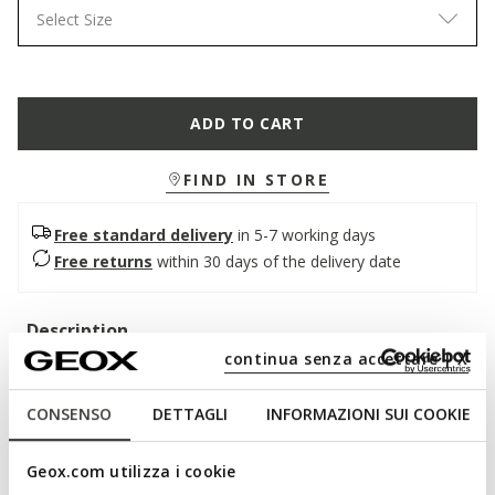
Select Size
ADD TO CART
FIND IN STORE
Free standard delivery
in 5-7 working days
Free returns
within 30 days of the delivery date
Description
continua senza accettare | X
A super-cushioned and breathable men's shoe, an authentic
blend of elegance and uncompromising comfort. In this
CONSENSO
DETTAGLI
INFORMAZIONI SUI COOKIE
classic black version, it features a soft smooth leather upper
with a contemporary design. Walk Pleasure B is suitable for
both special occasions and business looks.
Geox.com utilizza i cookie
ITEM CODE:
U657KB00043C9999