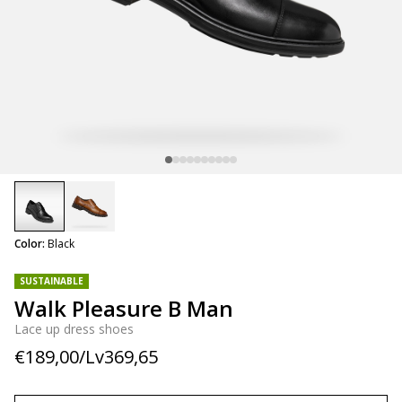
selected
Color:
Black
SUSTAINABLE
Walk Pleasure B Man
Lace up dress shoes
€189,00/Lv369,65