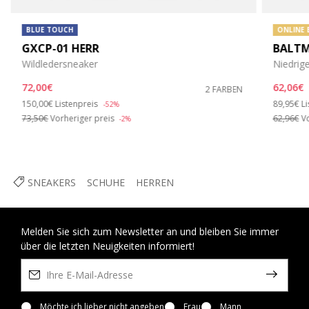
BLUE TOUCH
ONLINE 
GXCP-01 HERR
BALTM
Wildledersneaker
Niedrig
72,00€
62,06€
2 FARBEN
Price reduced from
to
Price re
t
150,00€
Listenpreis
89,95€
Li
-52%
73,50€
Vorheriger preis
62,96€
Vo
-2%
SNEAKERS
SCHUHE
HERREN
Melden Sie sich zum Newsletter an und bleiben Sie immer
über die letzten Neuigkeiten informiert!
Möchte ich lieber nicht angeben
Frau
Mann