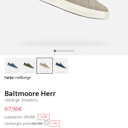
selected
Farbe:
Hellbeige
Baltmoore Herr
Niedrige Sneakers
67,96€
Listenpreis:
Price reduced from
99,95€
to
-32%
Vorheriger preis:
68,96€
-1%