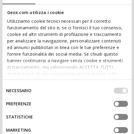
Low-Cut-Sneaker für Herren mit klaren Linien und
zeitgemäßem Design. Diese beige Version verfügt über einen
Geox.com utilizza i cookie
Oberschuh aus Canvas im urbanen Stil. Baltmoore ist ideal,
Utilizziamo cookie tecnici necessari per il corretto
um legere Looks zu vervollständigen, und garantiert den
funzionamento del sito e, se ci fornisci il tuo consenso,
ganzen Tag über Wohlbefinden für die Füße.
cookie ed altri strumenti di profilazione e tracciamento
PRODUKTCODE:
U65LDB00010C5004
per analizzare la navigazione, personalizzare contenuti
ed annunci pubblicitari in linea con le tue preferenze e
fornire funzionalità dei social media. Se chiudi questo
Eigenschaften
banner continuerai a navigare senza cookie e strumenti
Verschluss mit Schnürsenkeln; Herausnehmbare
di tracciamento, ma selezionando ACCETTA TUTTI
Innensohle
godrai invece di una navigazione personalizzata sulla
base dei tuoi gusti ed interessi. Selezionando
IMPOSTAZIONI potrai anche scegliere quali cookies ed
Selezione
NECESSARIO
altri strumenti di tracciamento autorizzare. Per maggiori
del
Materialien
informazioni o per modificare in qualsiasi momento le
consenso
PREFERENZE
tue impostazioni, visita la nostra
cookie policy
.
Technologien
STATISTICHE
MARKETING