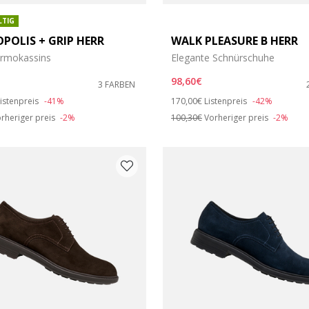
LTIG
POLIS + GRIP HERR
WALK PLEASURE B HERR
ermokassins
Elegante Schnürschuhe
98,60€
3 FARBEN
duced from
o
Price reduced from
to
istenpreis
-41%
170,00€
Listenpreis
-42%
rheriger preis
-2%
100,30€
Vorheriger preis
-2%