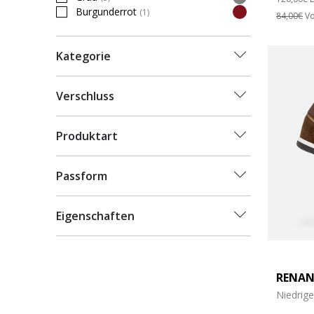
Refine by Farbe: Grau
Burgunderrot
(1)
84,00€
Vo
Refine by Farbe: Burgunderrot
Kategorie
Verschluss
Produktart
Passform
Eigenschaften
RENAN
Niedrig