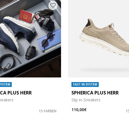
SYSTEM
FAST IN SYSTEM
ICA PLUS HERR
SPHERICA PLUS HERR
öße: 41,5
Sneakers
Slip in-Sneakers
öße: 43,5
110,00€
15 FARBEN
1
öße: 47