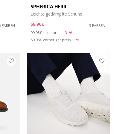
SPHERICA HERR
Leichte gedämpfte Schuhe
68,96€
5 FARBEN
3 FARBEN
Price reduced from
to
99,95€
Listenpreis
-31%
69,96€
Vorheriger preis
-1%