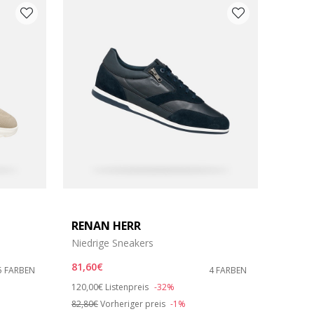
RENAN HERR
Niedrige Sneakers
81,60€
5 FARBEN
4 FARBEN
Price reduced from
to
120,00€
Listenpreis
-32%
82,80€
Vorheriger preis
-1%