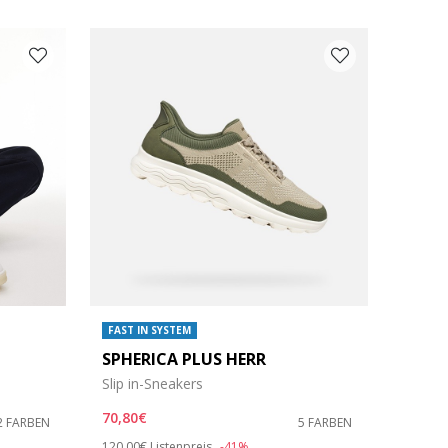
FAST IN SYSTEM
SPHERICA PLUS HERR
Slip in-Sneakers
70,80€
2 FARBEN
5 FARBEN
Price reduced from
to
120,00€
Listenpreis
-41%