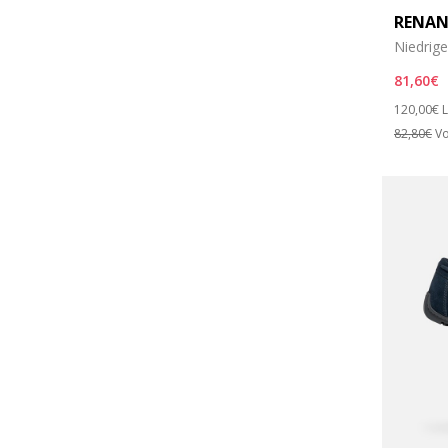
RENAN
Niedrig
81,60€
Price re
t
120,00€
L
82,80€
Vo