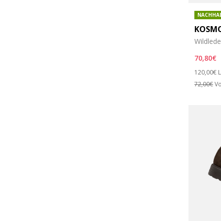
NACHHA
KOSMO
Wildled
70,80€
Price re
t
120,00€
L
72,00€
Vo