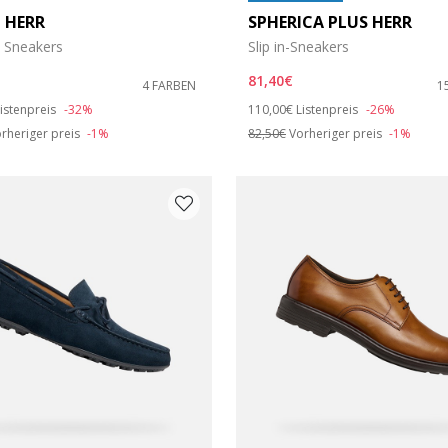
 HERR
SPHERICA PLUS HERR
e Sneakers
Slip in-Sneakers
81,40€
4 FARBEN
1
duced from
o
Price reduced from
to
istenpreis
-32%
110,00€
Listenpreis
-26%
rheriger preis
-1%
82,50€
Vorheriger preis
-1%