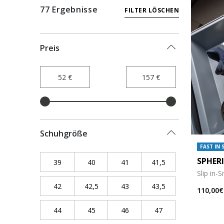
77 Ergebnisse
FILTER LÖSCHEN
Preis
Schuhgröße
FAST IN 
SPHER
39
Refine by Schuhgröße: 39
40
Refine by Schuhgröße: 40
41
Refine by Schuhgröße: 41
41,5
Refine by Schuhgr
Slip in-
42
Refine by Schuhgröße: 42
42,5
Refine by Schuhgröße: 42,5
43
Refine by Schuhgröße: 43
43,5
Refine by Schuhgr
110,00€
44
Refine by Schuhgröße: 44
45
Refine by Schuhgröße: 45
46
Refine by Schuhgröße: 46
47
Refine by Schuhgr