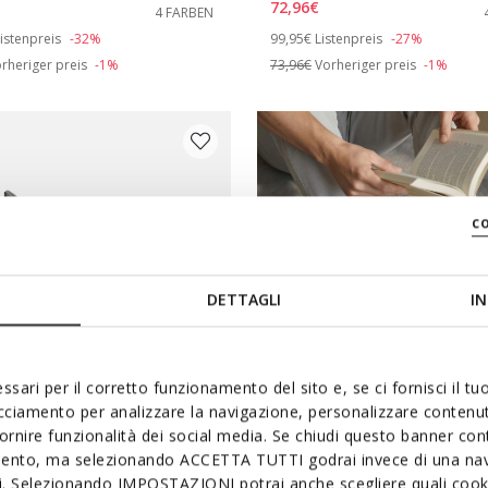
72,96€
4 FARBEN
duced from
o
Price reduced from
to
istenpreis
-32%
99,95€
Listenpreis
-27%
rheriger preis
-1%
73,96€
Vorheriger preis
-1%
c
DETTAGLI
IN
ssari per il corretto funzionamento del sito e, se ci fornisci il t
acciamento per analizzare la navigazione, personalizzare contenuti
fornire funzionalità dei social media. Se chiudi questo banner co
SYSTEM
FAST IN SYSTEM
mento, ma selezionando ACCETTA TUTTI godrai invece di una nav
ICA PLUS HERR
SPHERICA PLUS HERR
si. Selezionando IMPOSTAZIONI potrai anche scegliere quali cooki