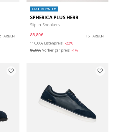
FAST IN SYSTEM
SPHERICA PLUS HERR
Slip in-Sneakers
85,80€
2 FARBEN
15 FARBEN
Price reduced from
to
110,00€
Listenpreis
-22%
86,90€
Vorheriger preis
-1%