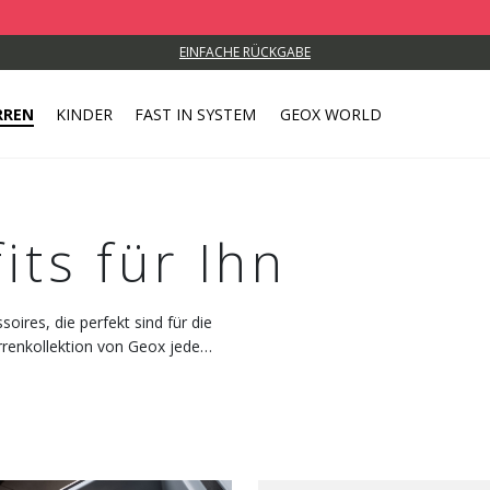
EINFACHE RÜCKGABE
RREN
KINDER
FAST IN SYSTEM
GEOX WORLD
its für Ihn
oires, die perfekt sind für die
rrenkollektion von Geox jeden