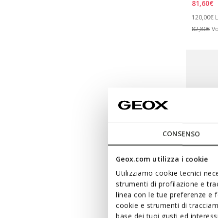
81,60€
Price re
t
120,00€
L
82,80€
Vo
CONSENSO
Geox.com utilizza i cookie
Utilizziamo cookie tecnici nece
strumenti di profilazione e tr
linea con le tue preferenze e 
FAST IN 
cookie e strumenti di traccia
SPHER
base dei tuoi gusti ed interes