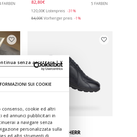
82,80€
4 FARBEN
5 FARBEN
Price reduced from
to
120,00€
Listenpreis
-31%
84,00€
Vorheriger preis
-1%
ontinua senza accettare | X
FORMAZIONI SUI COOKIE
uo consenso, cookie ed altri
 ed annunci pubblicitari in
ntinuerai a navigare senza
igazione personalizzata sulla
SPHERICA EC12 HERR
es ed altri strumenti di