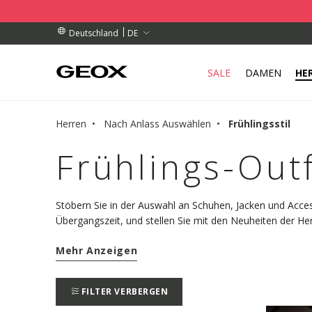
OLSTELLE IN IHRER NÄHE AB.
ESTELLUNGEN ÜBER 99.00 €
ESTELLUNGEN ÜBER 99.00 €
DE
Deutschland
SALE
DAMEN
HE
Herren
Nach Anlass Auswählen
Frühlingsstil
Frühlings-Outf
Stöbern Sie in der Auswahl an Schuhen, Jacken und Access
Übergangszeit, und stellen Sie mit den Neuheiten der He
Tag einen anderen Look zusammen.
Mehr Anzeigen
FILTER VERBERGEN