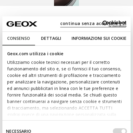
im oberen Bereich des Schuhs eingefügt
ist.
Komfort, Atmungsaktivität und
continua senza accettare | X
maximale
CONSENSO
DETTAGLI
INFORMAZIONI SUI COOKIE
Wasserundurchlässigkeit
Geox.com utilizza i cookie
Eine technologische Linie, die optimalen Komfort und
Schutz auch bei starkem Regen miteinander vereint.
Utilizziamo cookie tecnici necessari per il corretto
funzionamento del sito e, se ci fornisci il tuo consenso,
Die spezielle wasserdichte und atmungsaktive
cookie ed altri strumenti di profilazione e tracciamento
Membran verleiht der Sohle und dem Schaft dauerhaft
per analizzare la navigazione, personalizzare contenuti
hohe Leistungen in Bezug auf
ed annunci pubblicitari in linea con le tue preferenze e
Wasserundurchlässigkeit und Atmungsaktivität, um ein
fornire funzionalità dei social media. Se chiudi questo
ideales Mikroklima zu schaffen und die Füße bei jeder
banner continuerai a navigare senza cookie e strumenti
Gelegenheit, egal ob in der Stadt oder bei Outdoor-
di tracciamento, ma selezionando ACCETTA TUTTI
Aktivitäten, trocken zu halten. Wählen Sie den
godrai invece di una navigazione personalizzata sulla
base dei tuoi gusti ed interessi. Selezionando
maximalen Schutz der Geox-Linie Amphibiox™.
IMPOSTAZIONI potrai anche scegliere quali cookies ed
Selezione
NECESSARIO