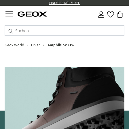
EINFACHE RÜCKGABE
Geox World
Linien
Amphibiox Ftw