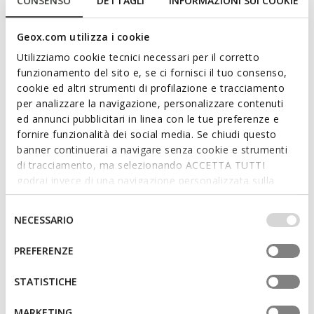
CONSENSO
DETTAGLI
INFORMAZIONI SUI COOKIE
gemaakt van getrommeld leer en zacht Suède. Met een
verstelbare stoffen schouderriem voegt Nalvia stijl toe aan
elke dagelijkse outfit.
Geox.com utilizza i cookie
ITEMCODE:
D65ZXA04622C6001
Utilizziamo cookie tecnici necessari per il corretto
funzionamento del sito e, se ci fornisci il tuo consenso,
cookie ed altri strumenti di profilazione e tracciamento
Kenmerken
per analizzare la navigazione, personalizzare contenuti
Maten: H: 25 cm, L: 23,5 cm, W: 13,5 cm
ed annunci pubblicitari in linea con le tue preferenze e
fornire funzionalità dei social media. Se chiudi questo
Uiterlijke kenmerken: afneembare band
banner continuerai a navigare senza cookie e strumenti
di tracciamento, ma selezionando ACCETTA TUTTI
Interne kenmerken: 2 binnenzakken
godrai invece di una navigazione personalizzata sulla
Armholte
base dei tuoi gusti ed interessi. Selezionando
IMPOSTAZIONI potrai anche scegliere quali cookies ed
Selezione
NECESSARIO
Verstelbare band
altri strumenti di tracciamento autorizzare. Per maggiori
del
informazioni o per modificare in qualsiasi momento le
consenso
Trekkoordsluiting
PREFERENZE
tue impostazioni, visita la nostra
cookie policy
.
STATISTICHE
Materialen
MARKETING