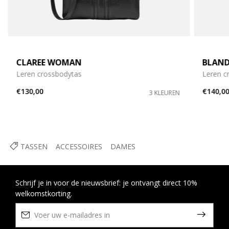
CLAREE WOMAN
BLAN
Leren crossbodytas
Leren c
€130,00
€140,0
3 KLEUREN
TASSEN
ACCESSOIRES
DAMES
Schrijf je in voor de nieuwsbrief: je ontvangt direct 10%
welkomstkorting.