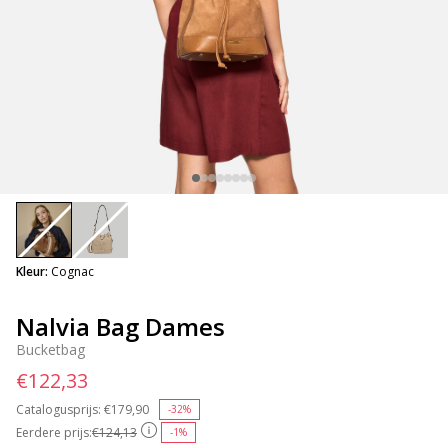
selected
Kleur:
Cognac
Nalvia Bag Dames
Bucketbag
€122,33
Catalogusprijs:
Price reduced from
€179,90
to
-32%
Eerdere prijs:
€124,13
-1%