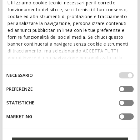
Utilizziamo cookie tecnici necessari per il corretto
funzionamento del sito e, se ci fornisci il tuo consenso,
Descrizione
cookie ed altri strumenti di profilazione e tracciamento
per analizzare la navigazione, personalizzare contenuti
Trench monopetto donna foderato, dallo stile casual
ed annunci pubblicitari in linea con le tue preferenze e
ricercato e curato nei dettagli. In questa raffinata versione blu
fornire funzionalità dei social media. Se chiudi questo
notte, è realizzato in tessuto strutturato idrorepellente e
banner continuerai a navigare senza cookie e strumenti
antivento. Perfetto per la mezza stagione, presenta alamari
di tracciamento, ma selezionando ACCETTA TUTTI
ai polsi e cappuccio staccabile e regolabile con coulisse.
godrai invece di una navigazione personalizzata sulla
CODICE PRODOTTO:
W6520HT3070F1624
base dei tuoi gusti ed interessi. Selezionando
IMPOSTAZIONI potrai anche scegliere quali cookies ed
Selezione
NECESSARIO
altri strumenti di tracciamento autorizzare. Per maggiori
del
Caratteristiche
informazioni o per modificare in qualsiasi momento le
consenso
PREFERENZE
Vestibilità regolare: fit confortevole che si adatta al
tue impostazioni, visita la nostra
cookie policy
.
corpo
STATISTICHE
Chiusura con bottoni
MARKETING
Cappuccio removibile, che consente di variare il look a
seconda delle condizioni meteo; 2 tasche esterne; 1
tasca interna