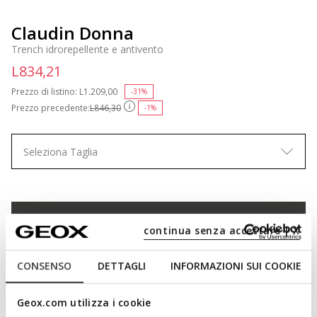
Claudin Donna
Trench idrorepellente e antivento
L834,21
Prezzo di listino:
Price reduced from
L1.209,00
to
-31%
Prezzo precedente:
L846,30
-1%
Seleziona Taglia
AGGIUNGI AL CARRELLO
continua senza accettare | X
TROVA IN NEGOZIO
CONSENSO
DETTAGLI
INFORMAZIONI SUI COOKIE
Spedizione standard gratuita
in 4-5 giorni lavorativi
Geox.com utilizza i cookie
Reso gratuito
entro 30 giorni dalla consegna