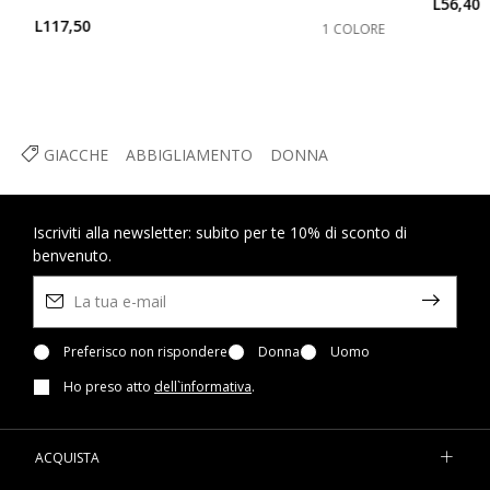
L56,40
L117,50
1 COLORE
GIACCHE
ABBIGLIAMENTO
DONNA
Iscriviti alla newsletter: subito per te 10% di sconto di
benvenuto.
Preferisco non rispondere
Donna
Uomo
Ho preso atto
dell`informativa
.
ACQUISTA