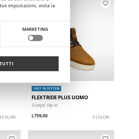
ue impostazioni, visita la
MARKETING
TUTTI
FAST IN SYSTEM
FLEXTRIDE PLUS UOMO
Scarpe slip in
L759,00
4 COLORI
3 COLORI