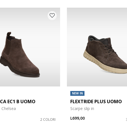
NEW IN
ICA EC1 B UOMO
FLEXTRIDE PLUS UOMO
carpe: 41,5
ti Chelsea
Scarpe slip in
carpe: 43,5
L699,00
2 COLORI