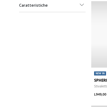
Caratteristiche
NEW IN
SPHER
Stivalet
L949,00