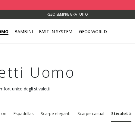
RESO SEMPRE GRATUITO
OMO
BAMBINI
FAST IN SYSTEM
GEOX WORLD
aletti Uomo
mfort unico degli stivaletti
p on
Espadrillas
Scarpe eleganti
Scarpe casual
Stivaletti