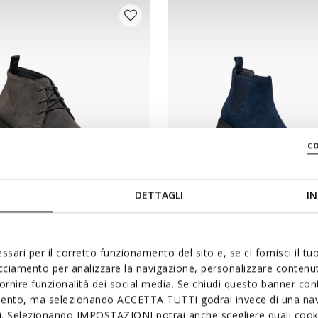
c
DETTAGLI
IN
NEW IN
ICA EC17 UOMO
SPHERICA EC1 B UOMO
ti scamosciati
Stivaletti Chelsea
ssari per il corretto funzionamento del sito e, se ci fornisci il t
acciamento per analizzare la navigazione, personalizzare contenuti
L819,00
4 COLORI
fornire funzionalità dei social media. Se chiudi questo banner co
mento, ma selezionando ACCETTA TUTTI godrai invece di una nav
si. Selezionando IMPOSTAZIONI potrai anche scegliere quali cooki