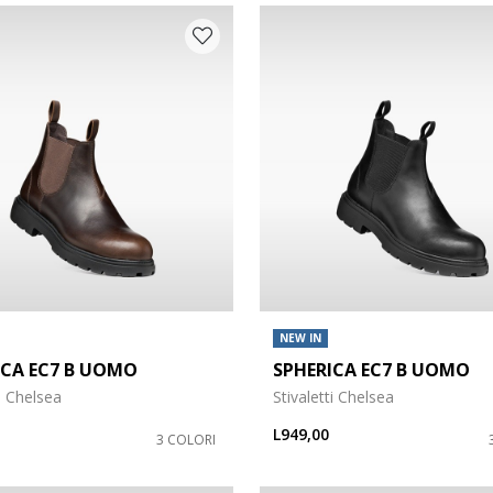
NEW IN
ICA EC7 B UOMO
SPHERICA EC7 B UOMO
ti Chelsea
Stivaletti Chelsea
L949,00
3 COLORI