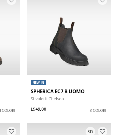
NEW IN
SPHERICA EC7 B UOMO
Stivaletti Chelsea
L949,00
4 COLORI
3 COLORI
3D