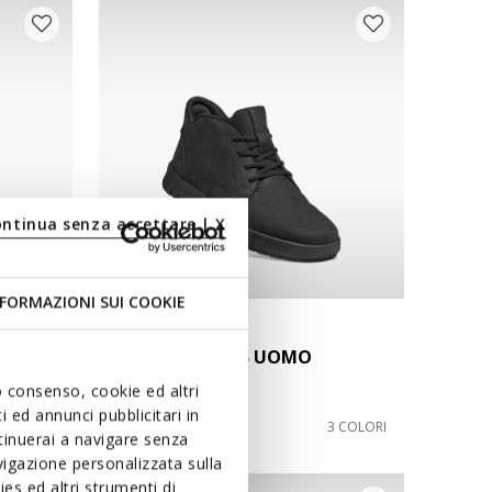
ontinua senza accettare | X
FORMAZIONI SUI COOKIE
FAST IN SYSTEM
FLEXTRIDE PLUS UOMO
Scarpe slip in
uo consenso, cookie ed altri
 ed annunci pubblicitari in
L759,00
2 COLORI
3 COLORI
ntinuerai a navigare senza
igazione personalizzata sulla
es ed altri strumenti di