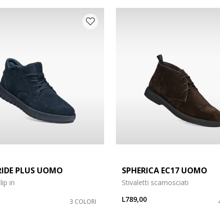
arpe: 47
RIDE PLUS UOMO
SPHERICA EC17 UOMO
ip in
Stivaletti scamosciati
L789,00
3 COLORI