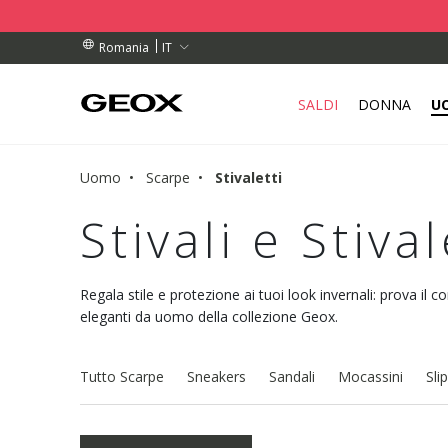
RDINI SUPERIORI A L 450
RDINI SUPERIORI A L 450
TUITO
IT
Romania
SALDI
DONNA
U
Uomo
Scarpe
Stivaletti
Stivali e Stiv
Regala stile e protezione ai tuoi look invernali: prova il co
eleganti da uomo della collezione Geox.
Tutto Scarpe
Sneakers
Sandali
Mocassini
Sli