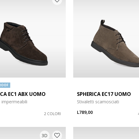
ROOF
ICA EC1 ABX UOMO
SPHERICA EC17 UOMO
ti impermeabili
Stivaletti scamosciati
L789,00
2 COLORI
3D