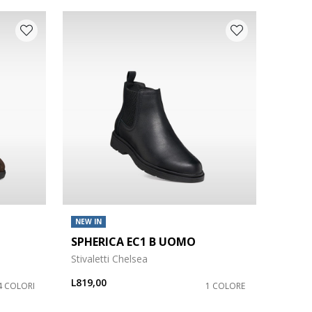
NEW IN
SPHERICA EC1 B UOMO
Stivaletti Chelsea
L819,00
4 COLORI
1 COLORE