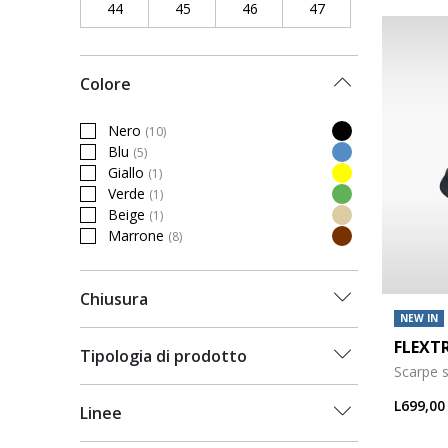
44
Refine by Taglia scarpe: 44
45
Refine by Taglia scarpe: 45
46
Refine by Taglia scarpe: 46
47
Refine by Taglia sc
Colore
Nero
(10)
Refine by Colore: Nero
Blu
(5)
Refine by Colore: Blu
Giallo
(1)
Refine by Colore: Giallo
Verde
(1)
Refine by Colore: Verde
Beige
(1)
Refine by Colore: Beige
Marrone
(8)
Refine by Colore: Marrone
Chiusura
NEW IN
FLEXT
Tipologia di prodotto
Scarpe sl
L699,00
Linee