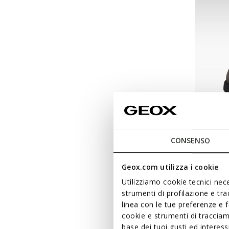
CONSENSO
NEW IN
SPHER
Geox.com utilizza i cookie
Stivalet
Utilizziamo cookie tecnici nece
strumenti di profilazione e tr
L789,00
linea con le tue preferenze e 
cookie e strumenti di traccia
base dei tuoi gusti ed interes