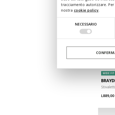
tracciamento autorizzare. Per 
nostra
cookie policy
.
Selezione
NECESSARIO
del
consenso
CONFERMA
WIDE FIT
BRAYD
Stivalet
L889,00