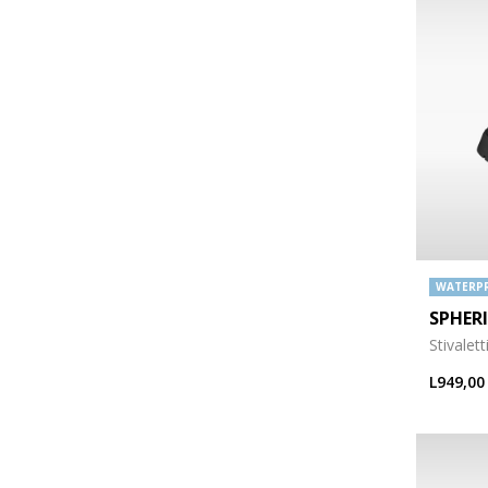
WATERP
SPHER
Stivalet
L949,00