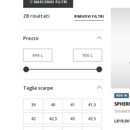
NASCONDI FILTRI
28 risultati
RIMUOVI FILTRI
Prezzo
Taglia scarpe
NEW IN
SPHER
39
Refine by Taglia scarpe: 39
40
Refine by Taglia scarpe: 40
41
Refine by Taglia scarpe: 41
41,5
Refine by Taglia s
Stivalet
42
Refine by Taglia scarpe: 42
42,5
Refine by Taglia scarpe: 42,5
43
Refine by Taglia scarpe: 43
43,5
Refine by Taglia s
L819,00