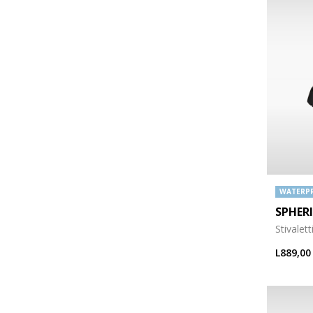
WATERP
SPHER
Stivalet
L889,00