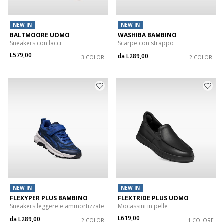
NEW IN
NEW IN
BALTMOORE UOMO
WASHIBA BAMBINO
Sneakers con lacci
Scarpe con strappo
L579,00
da
L289,00
3 COLORI
2 COLORI
NEW IN
NEW IN
FLEXYPER PLUS BAMBINO
FLEXTRIDE PLUS UOMO
Sneakers leggere e ammortizzate
Mocassini in pelle
L619,00
da
L289,00
2 COLORI
1 COLORE