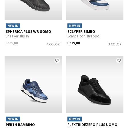
NEW IN
NEW IN
SPHERICA PLUS WR UOMO
ECLYPER BIMBO
Sneaker slip in
Scarpe con strappo
L669,00
L239,00
4 COLORI
3 COLORI
NEW IN
NEW IN
PERTH BAMBINO
FLEXTRIDEZERO PLUS UOMO