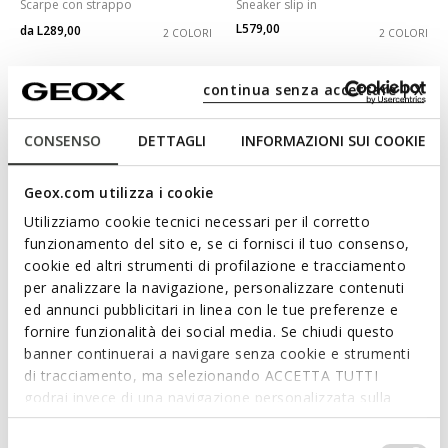
Scarpe con strappo
Sneaker slip in
L579,00
da
L289,00
2 COLORI
2 COLORI
continua senza accettare | X
CONSENSO
DETTAGLI
INFORMAZIONI SUI COOKIE
Geox.com utilizza i cookie
Utilizziamo cookie tecnici necessari per il corretto
funzionamento del sito e, se ci fornisci il tuo consenso,
cookie ed altri strumenti di profilazione e tracciamento
per analizzare la navigazione, personalizzare contenuti
NEW IN
NEW IN
ed annunci pubblicitari in linea con le tue preferenze e
FLEXTRIDEZERO PLUS UOMO
FLEXTRIDE PLUS UOMO
fornire funzionalità dei social media. Se chiudi questo
Sneaker slip in
Sneaker slip in
banner continuerai a navigare senza cookie e strumenti
L579,00
L619,00
2 COLORI
4 COLORI
di tracciamento, ma selezionando ACCETTA TUTTI
godrai invece di una navigazione personalizzata sulla
base dei tuoi gusti ed interessi. Selezionando
IMPOSTAZIONI potrai anche scegliere quali cookies ed
Selezione