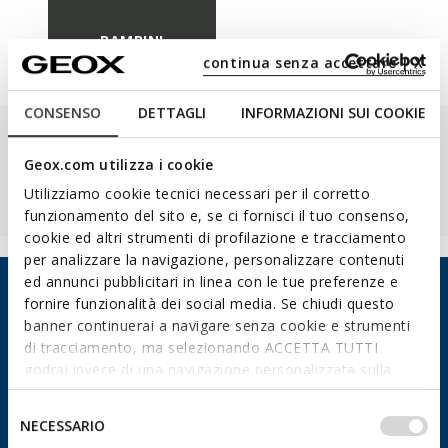
BAMBINI
continua senza accettare | X
CONSENSO
DETTAGLI
INFORMAZIONI SUI COOKIE
Save time and enjoy a faster shopping experience with an account
Log in or sign up for a smoother shopping experience!
Geox.com utilizza i cookie
REGISTER NOW
LOGIN
Utilizziamo cookie tecnici necessari per il corretto
funzionamento del sito e, se ci fornisci il tuo consenso,
cookie ed altri strumenti di profilazione e tracciamento
per analizzare la navigazione, personalizzare contenuti
ed annunci pubblicitari in linea con le tue preferenze e
HAI BISOGNO DI AIUTO?
fornire funzionalità dei social media. Se chiudi questo
Chiamaci
banner continuerai a navigare senza cookie e strumenti
di tracciamento, ma selezionando ACCETTA TUTTI
Scrivici
godrai invece di una navigazione personalizzata sulla
base dei tuoi gusti ed interessi. Selezionando
IMPOSTAZIONI potrai anche scegliere quali cookies ed
Selezione
Domande Frequenti
NECESSARIO
altri strumenti di tracciamento autorizzare. Per maggiori
del