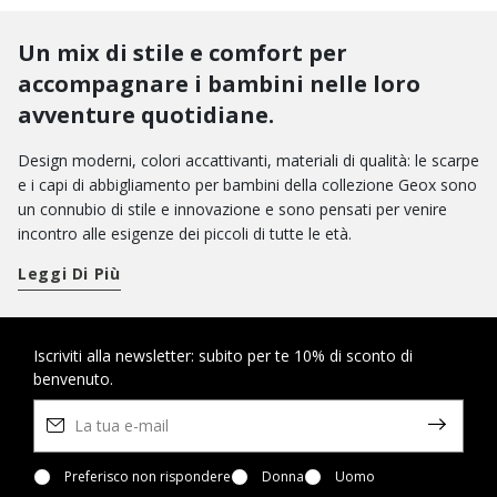
Un mix di stile e comfort per
accompagnare i bambini nelle loro
avventure quotidiane.
Design moderni, colori accattivanti, materiali di qualità: le scarpe
e i capi di abbigliamento per bambini della collezione Geox sono
un connubio di stile e innovazione e sono pensati per venire
incontro alle esigenze dei piccoli di tutte le età.
Per le giornate tra i banchi, puoi scegliere tra un ricco
Leggi Di Più
assortimento di scarpe per la scuola. Dalle sneaker basse con
gli strappi a quelle alte d’ispirazione basket: sono tantissimi i
modelli che garantiscono alti livelli di benessere da mattina a
sera.
Vuoi portare un pizzico di allegria nel guardaroba quotidiano?
Iscriviti alla newsletter: subito per te 10% di sconto di
benvenuto.
Puoi optare per un paio di scarpe Disney con i loro personaggi
preferiti oppure per le nuove scarpe led con luci nella suola:
perfette per accendere il divertimento a ogni passo.
Nelle circostanze speciali, invece, aggiungi un tocco elegante ai
loro look con le nostre
Preferisco non rispondere
scarpe per bimbo
Donna
e bimba dallo stile
Uomo