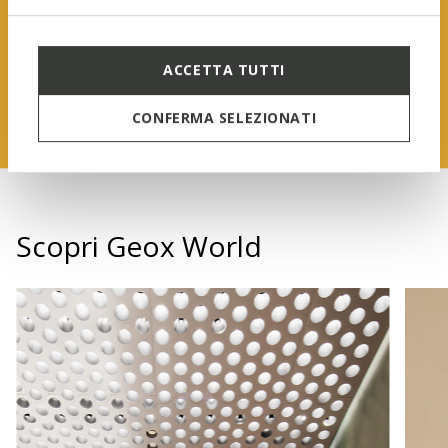
SCOPRI DI PIÙ
ACCETTA TUTTI
CONFERMA SELEZIONATI
Scopri Geox World