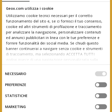
Geox.com utilizza i cookie
Utilizziamo cookie tecnici necessari per il corretto
funzionamento del sito e, se ci fornisci il tuo consenso,
cookie ed altri strumenti di profilazione e tracciamento
per analizzare la navigazione, personalizzare contenuti
ed annunci pubblicitari in linea con le tue preferenze e
fornire funzionalità dei social media. Se chiudi questo
Geox Primi Passi
banner continuerai a navigare senza cookie e strumenti
di tracciamento, ma selezionando ACCETTA TUTTI
godrai invece di una navigazione personalizzata sulla
base dei tuoi gusti ed interessi. Selezionando
In collaborazione
con l'Associazione Italiana Podologi
IMPOSTAZIONI potrai anche scegliere quali cookies ed
Selezione
NECESSARIO
altri strumenti di tracciamento autorizzare. Per maggiori
del
informazioni o per modificare in qualsiasi momento le
consenso
PREFERENZE
tue impostazioni, visita la nostra
cookie policy
.
Frutto di studi e ricerche, questa linea è pensata per
STATISTICHE
accompagnare i piedini in crescita, adattandosi ai loro
continui cambiamenti nei primi anni di vita.
MARKETING