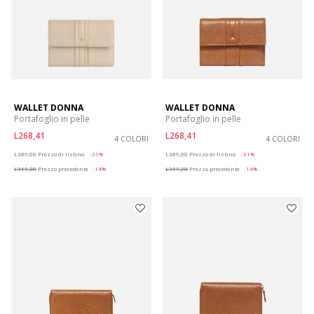
WALLET DONNA
WALLET DONNA
Portafoglio in pelle
Portafoglio in pelle
L268,41
L268,41
4 COLORI
4 COLORI
Price reduced from
to
Price reduced from
to
L389,00
Prezzo di listino
-31%
L389,00
Prezzo di listino
-31%
L311,20
Prezzo precedente
-14%
L311,20
Prezzo precedente
-14%