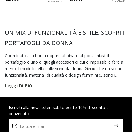
2 COLORI
4 COLORI
UN MIX DI FUNZIONALITÀ E STILE: SCOPRI I
PORTAFOGLI DA DONNA
Coordinato alla borsa oppure abbinato al portachiavi: il
portafoglio è uno di quegli accessori di cui è impossibile fare a
meno. I modelli della collezione da donna Geox, che uniscono
funzionalità, materiali di qualità e design femminile, sono i
perfetti alleati da portare sempre con sé. I portafogli da donna
Leggi Di Più
che trovi su geox.com sono proposti in varie dimensioni e sono
disponibili in un’ampia palette di colori, che include nuance
neutre e tinte vivaci. Se prediligi le borse capienti e hai bisogno
di più spazio, un portafoglio grande è la soluzione ideale. Grazie
Iscriviti alla newsletter: subito per te 10% di sconto di
benvenuto.
a scomparti interni, portamonete e diverse fessure
portatessere, un portafoglio da donna in pelle di grandi
dimensioni è, infatti, l’accessorio perfetto per organizzare al