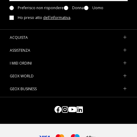
meglio tutti gli effetti personali. Tra gli
accessori da donna
della
collezione Geox trovi anche modelli più piccoli e compatti:
Preferisco non rispondere
Donna
Uomo
leggeri, pratici e perfetti quando vuoi uscire di casa con lo
Ho preso atto
dell`informativa
.
stretto indispensabile. Che tu preferisca le varianti dai colori
vitaminici o voglia puntare sul classico portafoglio da donna
nero, sul nostro e-commerce hai diverse opzioni tra cui
ACQUISTA
scegliere. Scoprile tutte online, insieme alle
cinture
e alle
borse
da donna
della collezione Geox.
ASSISTENZA
I MIEI ORDINI
GEOX WORLD
GEOX BUSINESS