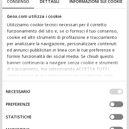
CONSENSO
DETTAGLI
INFORMAZIONI SUI COOKIE
L272,30
Prezzo precedente
-16%
L237,30
Prezzo precedente
-29%
Geox.com utilizza i cookie
Utilizziamo cookie tecnici necessari per il corretto
funzionamento del sito e, se ci fornisci il tuo consenso,
cookie ed altri strumenti di profilazione e tracciamento
per analizzare la navigazione, personalizzare contenuti
ed annunci pubblicitari in linea con le tue preferenze e
fornire funzionalità dei social media. Se chiudi questo
banner continuerai a navigare senza cookie e strumenti
di tracciamento, ma selezionando ACCETTA TUTTI
godrai invece di una navigazione personalizzata sulla
WALLET DONNA
WALLET DONNA
base dei tuoi gusti ed interessi. Selezionando
Portafoglio con cerniera
Portafoglio in pelle
IMPOSTAZIONI potrai anche scegliere quali cookies ed
Selezione
NECESSARIO
L200,01
L389,00
altri strumenti di tracciamento autorizzare. Per maggiori
5 COLORI
4 COLORI
del
Price reduced from
to
informazioni o per modificare in qualsiasi momento le
L339,00
Prezzo di listino
-41%
consenso
PREFERENZE
tue impostazioni, visita la nostra
cookie policy
.
L237,30
Prezzo precedente
-16%
STATISTICHE