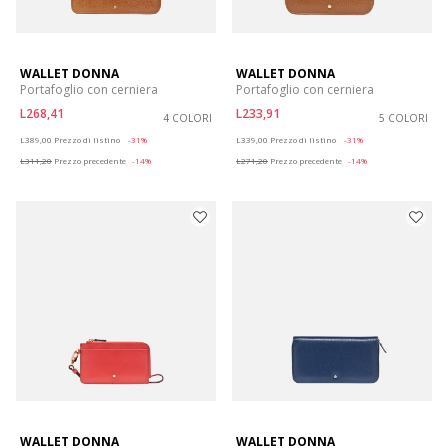
WALLET DONNA
WALLET DONNA
Portafoglio con cerniera
Portafoglio con cerniera
L268,41
L233,91
4 COLORI
5 COLORI
Price reduced from
to
Price reduced from
to
L389,00
Prezzo di listino
-31%
L339,00
Prezzo di listino
-31%
L311,20
Prezzo precedente
-14%
L271,20
Prezzo precedente
-14%
WALLET DONNA
WALLET DONNA