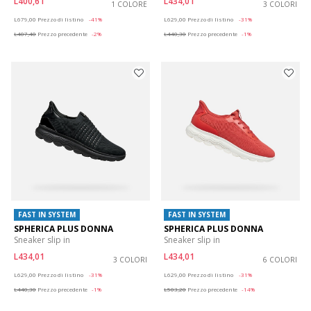
L400,61
L434,01
1 COLORE
3 COLORI
Price reduced from
to
Price reduced from
to
L679,00
Prezzo di listino
-41%
L629,00
Prezzo di listino
-31%
L407,40
Prezzo precedente
-2%
L440,30
Prezzo precedente
-1%
FAST IN SYSTEM
FAST IN SYSTEM
SPHERICA PLUS DONNA
SPHERICA PLUS DONNA
Sneaker slip in
Sneaker slip in
L434,01
L434,01
3 COLORI
6 COLORI
Price reduced from
to
Price reduced from
to
L629,00
Prezzo di listino
-31%
L629,00
Prezzo di listino
-31%
L440,30
Prezzo precedente
-1%
L503,20
Prezzo precedente
-14%