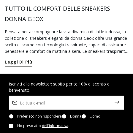
TUTTO IL COMFORT DELLE SNEAKERS
DONNA GEOX
Pensata per accompagnare la vita dinamica di chi le indossa, la
collezione di sneakers eleganti da donna Geox offre una grande
scelta di scarpe con tecnologia traspirante, capaci di assicurare
benessere e comfort da mattina a sera. Le sneakers traspiranti
Geox sono ideali per completare i tuoi casual look. Ad ogni
Leggi Di Più
stagione puoi scegliere tra modelli di scarpe sportive donna dal
gusto classico o dal design contemporaneo, mentre in caso di
pioggia puoi affidarti a scarpe impermeabili, un mix unico di
protezione e stile. Per destreggiarti tra un impegno e l’altro in
Iscriviti alla newsletter: subito per te 10% di sconto di
benvenuto.
giro per la città, puoi contare, inoltre, su una vasta gamma di
scarpe comode dall'attitudine active o in stile urban. Quando le
previsioni meteo non sono delle migliori, indossa le
tecnologiche sneakers waterproof, per piedi asciutti in ogni
condizione meteo. Nella nostra collezione di scarpe di
Preferisco non rispondere
Donna
Uomo
ispirazione sportiva si concentra il meglio dell'innovazione Geox.
Ho preso atto
dell`informativa
.
Leggere e flessibili, le sneakers della linea
Spherica™