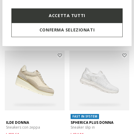
ONLINE EXCLUSIVE
20TH ANNIVERSARY
BLOMIEE DONNA
SNAKE ORIGINAL DONNA
ACCETTA TUTTI
Sneakers basse
Sneakers basse vintage
L359,40
L629,00
1 COLORE
4 COLORI
CONFERMA SELEZIONATI
Price reduced from
to
L599,00
Prezzo di listino
-40%
L419,30
Prezzo precedente
-14%
FAST IN SYSTEM
ILDE DONNA
SPHERICA PLUS DONNA
Sneakers con zeppa
Sneaker slip in