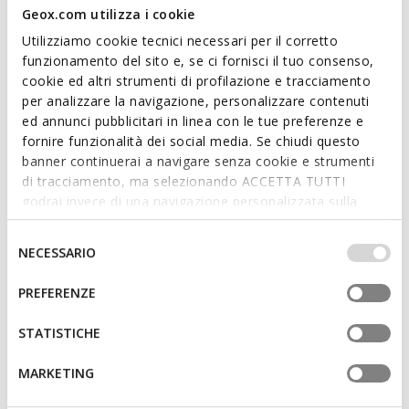
Geox.com utilizza i cookie
Utilizziamo cookie tecnici necessari per il corretto
funzionamento del sito e, se ci fornisci il tuo consenso,
cookie ed altri strumenti di profilazione e tracciamento
ONLINE EXCLUSIVE
FAST IN SYSTEM
per analizzare la navigazione, personalizzare contenuti
BLOMIEE DONNA
SPHERICA PLUS DONNA
ed annunci pubblicitari in linea con le tue preferenze e
Sneakers basse
Sneaker slip in
fornire funzionalità dei social media. Se chiudi questo
L413,31
L408,85
1 COLORE
6 COLORI
banner continuerai a navigare senza cookie e strumenti
Price reduced from
to
Price reduced from
to
L599,00
Prezzo di listino
-31%
L629,00
Prezzo di listino
-35%
di tracciamento, ma selezionando ACCETTA TUTTI
L419,30
Prezzo precedente
-1%
L503,20
Prezzo precedente
-19%
godrai invece di una navigazione personalizzata sulla
base dei tuoi gusti ed interessi. Selezionando
IMPOSTAZIONI potrai anche scegliere quali cookies ed
Selezione
NECESSARIO
altri strumenti di tracciamento autorizzare. Per maggiori
del
informazioni o per modificare in qualsiasi momento le
consenso
PREFERENZE
tue impostazioni, visita la nostra
cookie policy
.
STATISTICHE
MARKETING