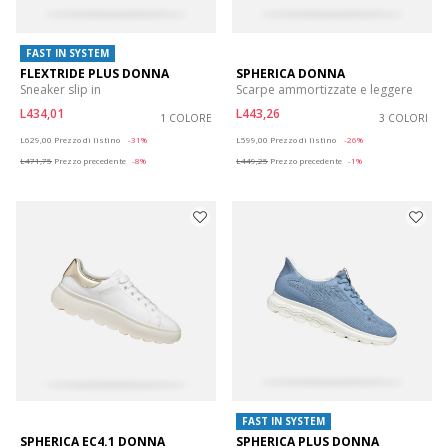
FAST IN SYSTEM
FLEXTRIDE PLUS DONNA
SPHERICA DONNA
Sneaker slip in
Scarpe ammortizzate e leggere
L434,01
L443,26
1 COLORE
3 COLORI
Price reduced from
to
Price reduced from
to
L629,00
Prezzo di listino
-31%
L599,00
Prezzo di listino
-26%
L471,75
Prezzo precedente
-8%
L449,25
Prezzo precedente
-1%
FAST IN SYSTEM
SPHERICA EC4.1 DONNA
SPHERICA PLUS DONNA