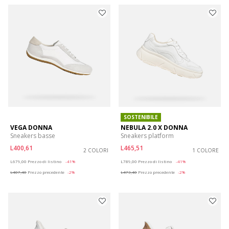
SOSTENIBILE
VEGA DONNA
NEBULA 2.0 X DONNA
Sneakers basse
Sneakers platform
L400,61
L465,51
2 COLORI
1 COLORE
Price reduced from
to
Price reduced from
to
L679,00
Prezzo di listino
-41%
L789,00
Prezzo di listino
-41%
L407,40
Prezzo precedente
-2%
L473,40
Prezzo precedente
-2%