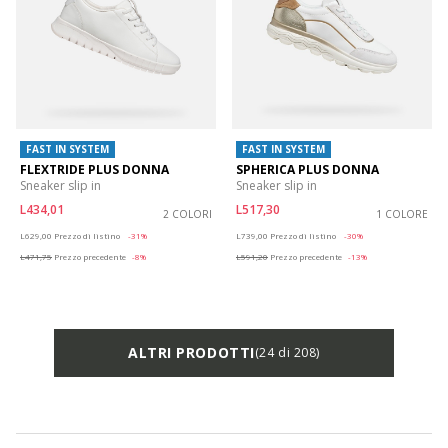
FAST IN SYSTEM
FAST IN SYSTEM
FLEXTRIDE PLUS DONNA
SPHERICA PLUS DONNA
Sneaker slip in
Sneaker slip in
L434,01
L517,30
2 COLORI
1 COLORE
Price reduced from
to
Price reduced from
to
L629,00
Prezzo di listino
-31%
L739,00
Prezzo di listino
-30%
L471,75
Prezzo precedente
-8%
L591,20
Prezzo precedente
-13%
ALTRI PRODOTTI
(24 di 208)