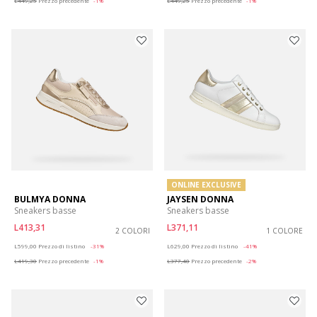
L449,25
Prezzo precedente
-1%
L449,25
Prezzo precedente
-1%
ONLINE EXCLUSIVE
BULMYA DONNA
JAYSEN DONNA
Sneakers basse
Sneakers basse
L413,31
L371,11
2 COLORI
1 COLORE
Price reduced from
to
Price reduced from
to
L599,00
Prezzo di listino
-31%
L629,00
Prezzo di listino
-41%
L419,30
Prezzo precedente
-1%
L377,40
Prezzo precedente
-2%