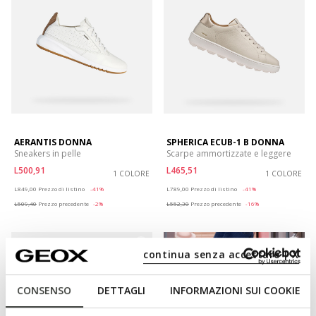
AERANTIS DONNA
SPHERICA ECUB-1 B DONNA
Sneakers in pelle
Scarpe ammortizzate e leggere
L500,91
L465,51
1 COLORE
1 COLORE
Price reduced from
to
Price reduced from
to
L849,00
Prezzo di listino
-41%
L789,00
Prezzo di listino
-41%
L509,40
Prezzo precedente
-2%
L552,30
Prezzo precedente
-16%
continua senza accettare | X
CONSENSO
DETTAGLI
INFORMAZIONI SUI COOKIE