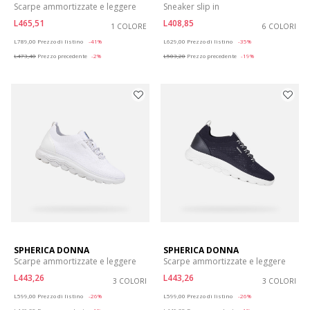
Scarpe ammortizzate e leggere
Sneaker slip in
L465,51
L408,85
1 COLORE
6 COLORI
Price reduced from
to
Price reduced from
to
L789,00
Prezzo di listino
-41%
L629,00
Prezzo di listino
-35%
L473,40
Prezzo precedente
-2%
L503,20
Prezzo precedente
-19%
SPHERICA DONNA
SPHERICA DONNA
Scarpe ammortizzate e leggere
Scarpe ammortizzate e leggere
L443,26
L443,26
3 COLORI
3 COLORI
Price reduced from
to
Price reduced from
to
L599,00
Prezzo di listino
-26%
L599,00
Prezzo di listino
-26%