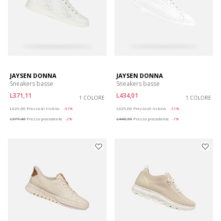
JAYSEN DONNA
JAYSEN DONNA
Sneakers basse
Sneakers basse
L371,11
L434,01
1 COLORE
1 COLORE
Price reduced from
to
Price reduced from
to
L629,00
Prezzo di listino
-41%
L629,00
Prezzo di listino
-31%
L377,40
Prezzo precedente
-2%
L440,30
Prezzo precedente
-1%