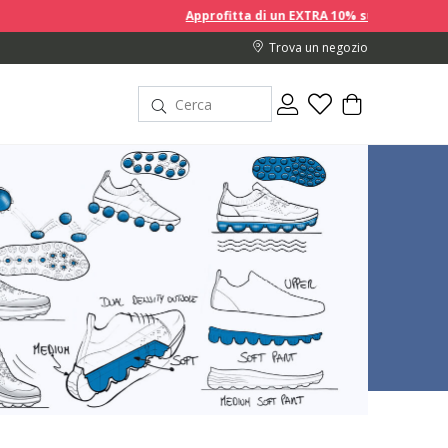
Approfitta di un EXTRA 10% sui prezzi scontati acquistando 2 o
Trova un negozio