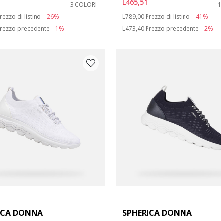
L465,51
3 COLORI
duced from
o
Price reduced from
to
rezzo di listino
-26%
L789,00
Prezzo di listino
-41%
arpe: 42
rezzo precedente
-1%
L473,40
Prezzo precedente
-2%
ICA DONNA
SPHERICA DONNA