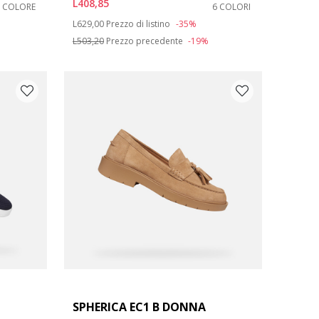
L408,85
1 COLORE
6 COLORI
Price reduced from
to
L629,00
Prezzo di listino
-35%
L503,20
Prezzo precedente
-19%
SPHERICA EC1 B DONNA