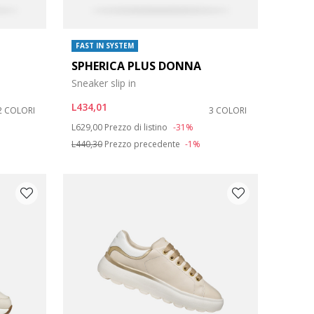
FAST IN SYSTEM
SPHERICA PLUS DONNA
Sneaker slip in
L434,01
2 COLORI
3 COLORI
Price reduced from
to
L629,00
Prezzo di listino
-31%
L440,30
Prezzo precedente
-1%