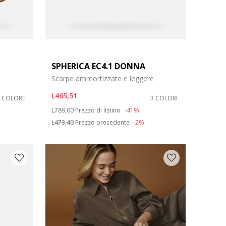
SPHERICA EC4.1 DONNA
Scarpe ammortizzate e leggere
L465,51
1 COLORE
3 COLORI
Price reduced from
to
L789,00
Prezzo di listino
-41%
L473,40
Prezzo precedente
-2%