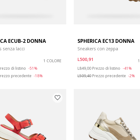
ICA ECUB-2 DONNA
SPHERICA EC13 DONNA
 senza lacci
Sneakers con zeppa
L500,91
1 COLORE
duced from
o
Price reduced from
to
rezzo di listino
-51%
L849,00
Prezzo di listino
-41%
rezzo precedente
-18%
L509,40
Prezzo precedente
-2%