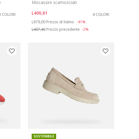
e
Mocassini scamosciati
L400,61
3 COLORI
4 COLORI
Price reduced from
to
L679,00
Prezzo di listino
-41%
L407,40
Prezzo precedente
-2%
SOSTENIBILE