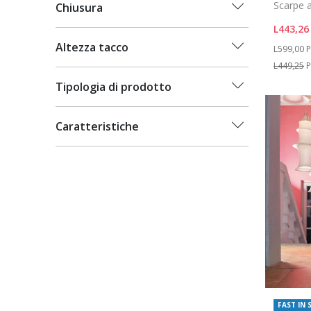
Scarpe 
Chiusura
L443,26
Price re
t
Altezza tacco
L599,00
P
L449,25
P
Tipologia di prodotto
Caratteristiche
FAST IN 