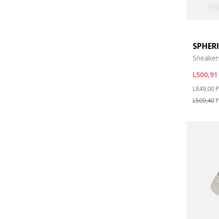
SPHER
Sneaker
L500,91
Price re
t
L849,00
P
L509,40
P