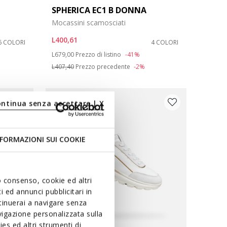
SPHERICA EC1 B DONNA
Mocassini scamosciati
L400,61
6 COLORI
4 COLORI
Price reduced from
to
L679,00
Prezzo di listino
-41%
L407,40
Prezzo precedente
-2%
ontinua senza accettare | X
FORMAZIONI SUI COOKIE
uo consenso, cookie ed altri
 ed annunci pubblicitari in
ntinuerai a navigare senza
igazione personalizzata sulla
es ed altri strumenti di