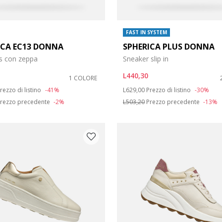
FAST IN SYSTEM
ICA EC13 DONNA
SPHERICA PLUS DONNA
s con zeppa
Sneaker slip in
L440,30
1 COLORE
duced from
o
Price reduced from
to
rezzo di listino
-41%
L629,00
Prezzo di listino
-30%
rezzo precedente
-2%
L503,20
Prezzo precedente
-13%