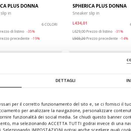
ICA PLUS DONNA
SPHERICA PLUS DONNA
slip in
Sneaker slip in
L434,01
6 COLORI
duced from
o
Price reduced from
to
rezzo di listino
-35%
L629,00
Prezzo di listino
-31%
rezzo precedente
-19%
L503,20
Prezzo precedente
-14%
c
DETTAGLI
IN
ssari per il corretto funzionamento del sito e, se ci fornisci il t
acciamento per analizzare la navigazione, personalizzare contenuti
fornire funzionalità dei social media. Se chiudi questo banner co
mento, ma selezionando ACCETTA TUTTI godrai invece di una nav
si. Selezionando IMPOSTAZIONI potrai anche scegliere quali cooki