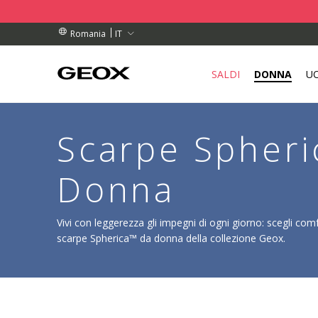
RDINI SUPERIORI A L 450
RDINI SUPERIORI A L 450
TUITO
IT
Romania
SALDI
DONNA
U
Scarpe Spher
Donna
Vivi con leggerezza gli impegni di ogni giorno: scegli co
scarpe Spherica™ da donna della collezione Geox.