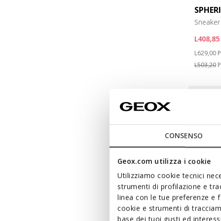
SPHER
Sneaker 
L408,85
Price re
t
L629,00
P
L503,20
P
CONSENSO
Geox.com utilizza i cookie
Utilizziamo cookie tecnici nece
strumenti di profilazione e tr
linea con le tue preferenze e 
cookie e strumenti di traccia
base dei tuoi gusti ed interes