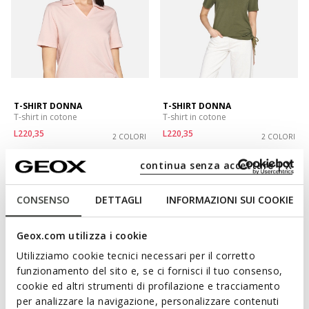
T-SHIRT DONNA
T-SHIRT DONNA
T-shirt in cotone
T-shirt in cotone
L220,35
L220,35
2 COLORI
2 COLORI
Price reduced from
to
Price reduced from
to
L339,00
Prezzo di listino
-35%
L339,00
Prezzo di listino
-35%
continua senza accettare | X
L271,20
Prezzo precedente
-19%
L271,20
Prezzo precedente
-19%
CONSENSO
DETTAGLI
INFORMAZIONI SUI COOKIE
Geox.com utilizza i cookie
Utilizziamo cookie tecnici necessari per il corretto
funzionamento del sito e, se ci fornisci il tuo consenso,
cookie ed altri strumenti di profilazione e tracciamento
per analizzare la navigazione, personalizzare contenuti