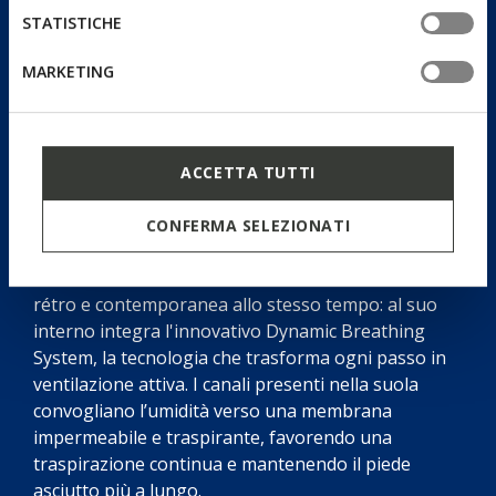
STATISTICHE
MARKETING
ACCETTA TUTTI
Dynamic Breathing System
CONFERMA SELEZIONATI
Blue Touch non è solo una sneaker essenziale,
rétro e contemporanea allo stesso tempo: al suo
interno integra l'innovativo Dynamic Breathing
System, la tecnologia che trasforma ogni passo in
ventilazione attiva. I canali presenti nella suola
convogliano l’umidità verso una membrana
impermeabile e traspirante, favorendo una
traspirazione continua e mantenendo il piede
asciutto più a lungo.