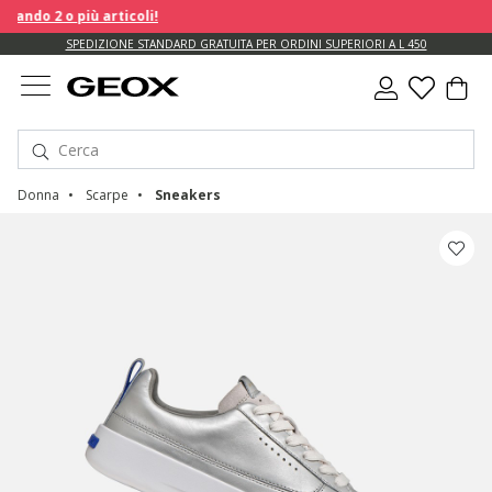
ndo 2 o più articoli!
SPEDIZIONE STANDARD GRATUITA PER ORDINI SUPERIORI A L 450
Donna
Scarpe
Sneakers