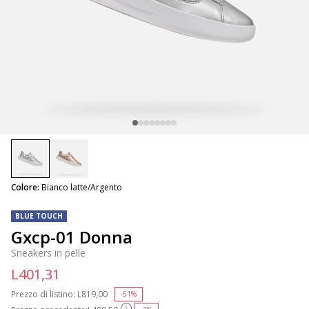
selected
Colore:
Bianco latte/Argento
BLUE TOUCH
Gxcp-01 Donna
Sneakers in pelle
L401,31
Prezzo di listino:
Price reduced from
L819,00
to
-51%