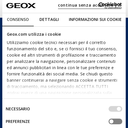
Tecnologie
continua senza accettare | X
CONSENSO
DETTAGLI
INFORMAZIONI SUI COOKIE
Geox.com utilizza i cookie
Utilizziamo cookie tecnici necessari per il corretto
funzionamento del sito e, se ci fornisci il tuo consenso,
cookie ed altri strumenti di profilazione e tracciamento
per analizzare la navigazione, personalizzare contenuti
ed annunci pubblicitari in linea con le tue preferenze e
fornire funzionalità dei social media. Se chiudi questo
banner continuerai a navigare senza cookie e strumenti
di tracciamento, ma selezionando ACCETTA TUTTI
godrai invece di una navigazione personalizzata sulla
base dei tuoi gusti ed interessi. Selezionando
IMPOSTAZIONI potrai anche scegliere quali cookies ed
Selezione
NECESSARIO
altri strumenti di tracciamento autorizzare. Per maggiori
del
informazioni o per modificare in qualsiasi momento le
consenso
PREFERENZE
tue impostazioni, visita la nostra
cookie policy
.