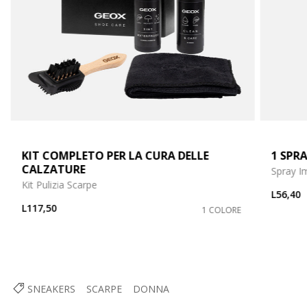
KIT COMPLETO PER LA CURA DELLE
1 SPRA
CALZATURE
Spray I
Kit Pulizia Scarpe
L56,40
L117,50
1 COLORE
SNEAKERS
SCARPE
DONNA