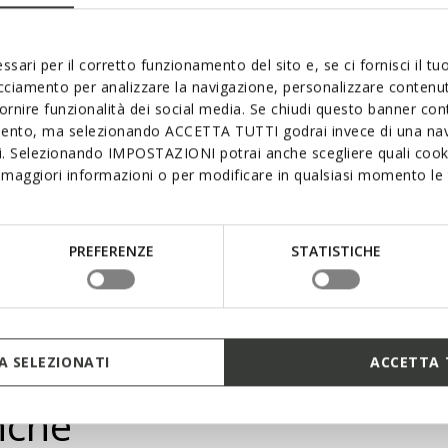
La suola con Zer
comfort a ogni p
con una densità d
ottimali. Grazie a
ssari per il corretto funzionamento del sito e, se ci fornisci il t
distribuita unif
acciamento per analizzare la navigazione, personalizzare contenuti
particolarmente l
fornire funzionalità dei social media. Se chiudi questo banner co
mento, ma selezionando ACCETTA TUTTI godrai invece di una nav
si. Selezionando IMPOSTAZIONI potrai anche scegliere quali cooki
maggiori informazioni o per modificare in qualsiasi momento le t
PREFERENZE
STATISTICHE
 SELEZIONATI
ACCETTA 
nche