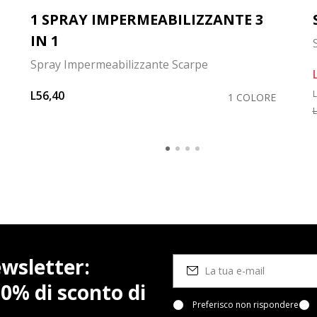
1 SPRAY IMPERMEABILIZZANTE 3
IN 1
Spray Impermeabilizzante Scarpe
P
L56,40
L
1 COLORE
L
newsletter:
10% di sconto di
Preferisco non rispondere