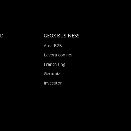
LD
GEOX BUSINESS
Area B2B
Lavora con noi
Franchising
Geox.biz
Investitori