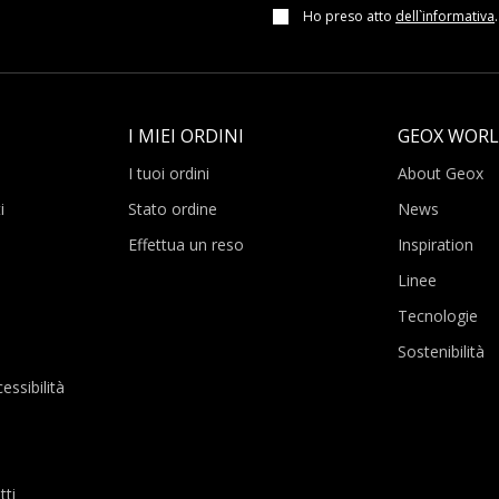
Ho preso atto
dell`informativa
.
I MIEI ORDINI
GEOX WOR
I tuoi ordini
About Geox
i
Stato ordine
News
Effettua un reso
Inspiration
Linee
Tecnologie
Sostenibilità
essibilità
tti