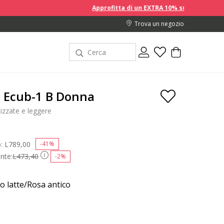
Approfitta di un EXTRA 10% sui prezzi scontati acquistando 
Trova un negozio
a Ecub-1 B Donna
zzate e leggere
o:
Price reduced from
L789,00
to
-41%
nte:
L473,40
-2%
o latte/Rosa antico