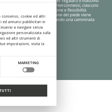
o Shock System è progettata per regalarti il massimo
asso. Composta da due strati interconnessi, ciascuno
iversa, fornisce ammortizzazione e flessibilità
i materiali innovativi, la pressione del piede viene
uo consenso, cookie ed altri
ormemente sul terreno, assicurando una camminata
 ed annunci pubblicitari in
eggera e priva di sforzo.
ntinuerai a navigare senza
igazione personalizzata sulla
es ed altri strumenti di
ue impostazioni, visita la
MARKETING
TUTTI