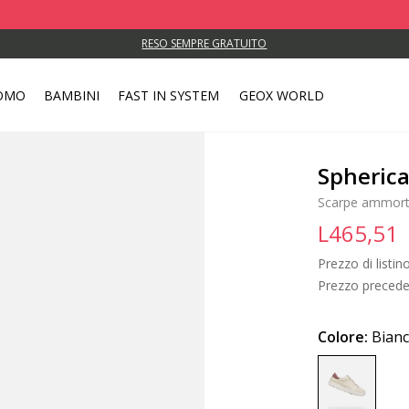
RESO SEMPRE GRATUITO
OMO
BAMBINI
FAST IN SYSTEM
GEOX WORLD
Spheric
Scarpe ammorti
L465,51
Prezzo di listin
Prezzo precede
Colore:
Bianc