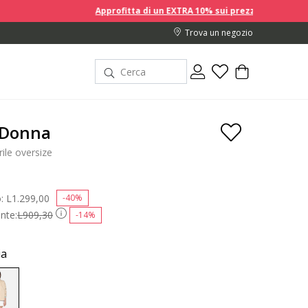
Approfitta di un EXTRA 10% sui prezzi scontati acquistando 2 o pi
Trova un negozio
 Donna
ile oversize
o:
Price reduced from
L1.299,00
to
-40%
nte:
L909,30
-14%
ia