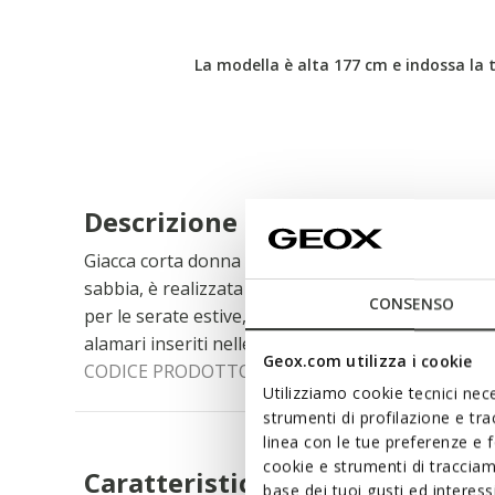
La modella è alta 177 cm e indossa la t
Descrizione
Giacca corta donna dal fit oversize, femminile e m
sabbia, è realizzata in tessuto morbido e superle
CONSENSO
per le serate estive, Naileen si trasforma anche i
alamari inseriti nelle maniche.
Geox.com utilizza i cookie
CODICE PRODOTTO:
W6520KT3337F5262
Utilizziamo cookie tecnici nece
strumenti di profilazione e tr
linea con le tue preferenze e 
cookie e strumenti di traccia
Caratteristiche
base dei tuoi gusti ed interes