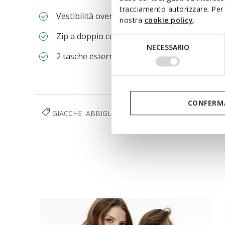
tracciamento autorizzare. Per 
Vestibilità oversize: fit ampio e rilassato, idea
nostra
cookie policy
.
Zip a doppio cursore e bottoni automatici
Selezione
NECESSARIO
del
2 tasche esterne; 1 tasca interna
consenso
CONFERMA
GIACCHE
ABBIGLIAMENTO
DONNA