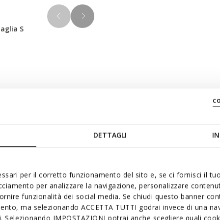
aglia S
Materiali
c
oderna. Qui declinata in color
ggero di misto cotone. Ideale
DETTAGLI
IN
Tecnologie
n una cappa, regolando gli
ssari per il corretto funzionamento del sito e, se ci fornisci il t
acciamento per analizzare la navigazione, personalizzare contenuti
fornire funzionalità dei social media. Se chiudi questo banner co
mento, ma selezionando ACCETTA TUTTI godrai invece di una nav
si. Selezionando IMPOSTAZIONI potrai anche scegliere quali cooki