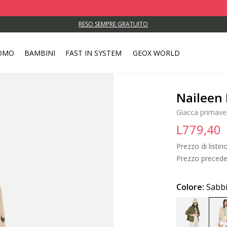
SPEDIZIONE STANDARD GRATUITA PER ORDINI SUPERIORI A L 450
RESO SEMPRE GRATUITO
OMO
BAMBINI
FAST IN SYSTEM
GEOX WORLD
Naileen
Giacca primaver
L779,40
Prezzo di listin
Prezzo precede
Colore:
Sabb