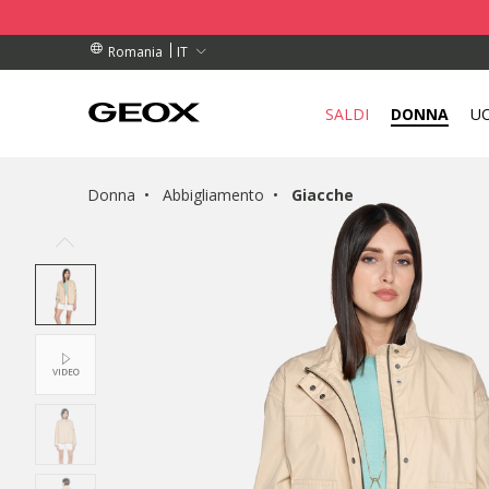
RDINI SUPERIORI A L 450
TUITO
IT
Romania
SALDI
DONNA
U
Donna
Abbigliamento
Giacche