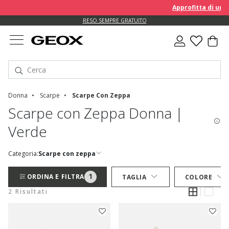
Approfitta di un E
RESO SEMPRE GRATUITO
Donna
Scarpe
Scarpe Con Zeppa
Scarpe con Zeppa Donna |
Verde
Categoria:
Scarpe con zeppa
1
ORDINA E FILTRA
TAGLIA
COLORE
2 Risultati