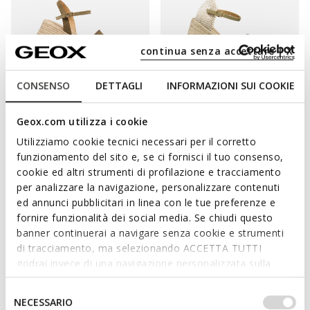
continua senza accettare | X
CONSENSO
DETTAGLI
INFORMAZIONI SUI COOKIE
Geox.com utilizza i cookie
ALEMERIA DONNA
GELSA LOW DONNA
Utilizziamo cookie tecnici necessari per il corretto
Sandali zeppa
Sandali zeppa
funzionamento del sito e, se ci fornisci il tuo consenso,
L480,35
L441,35
2 COLORI
2 COLORI
cookie ed altri strumenti di profilazione e tracciamento
Price reduced from
to
Price reduced from
to
L739,00
Prezzo di listino
-35%
L679,00
Prezzo di listino
-35%
per analizzare la navigazione, personalizzare contenuti
L591,20
Prezzo precedente
-19%
L509,25
Prezzo precedente
-13%
ed annunci pubblicitari in linea con le tue preferenze e
fornire funzionalità dei social media. Se chiudi questo
banner continuerai a navigare senza cookie e strumenti
di tracciamento, ma selezionando ACCETTA TUTTI
ESALTA CON STILE LA TUA SILHOUETTE
godrai invece di una navigazione personalizzata sulla
base dei tuoi gusti ed interessi. Selezionando
IMPOSTAZIONI potrai anche scegliere quali cookies ed
Selezione
Le scarpe con la zeppa sono le calzature ideali per slanciare la
NECESSARIO
altri strumenti di tracciamento autorizzare. Per maggiori