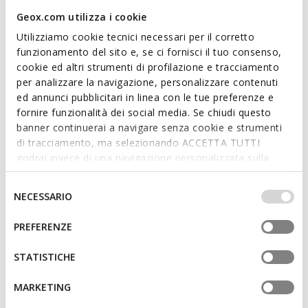
country you are currently in.
Geox.com utilizza i cookie
Utilizziamo cookie tecnici necessari per il corretto
funzionamento del sito e, se ci fornisci il tuo consenso,
Description
cookie ed altri strumenti di profilazione e tracciamento
per analizzare la navigazione, personalizzare contenuti
Baby girls’ first-steps sneaker with a flexible breathable design
ed annunci pubblicitari in linea con le tue preferenze e
and an appealing casual aesthetic. Rendered in a soft pink
fornire funzionalità dei social media. Se chiudi questo
shade, Macchia boasts a supple upper in nappa and a
banner continuerai a navigare senza cookie e strumenti
leather-effect material. It has a practical double riptape
di tracciamento, ma selezionando ACCETTA TUTTI
closure which ensures an easy foot entry and adjustable fit,
godrai invece di una navigazione personalizzata sulla
and it also guarantees support, protection and the utmost
base dei tuoi gusti ed interessi. Selezionando
sensation of well-being for little explorers.
Read more
IMPOSTAZIONI potrai anche scegliere quali cookies ed
Selezione
ITEM CODE:
B164PA08554C8011
NECESSARIO
altri strumenti di tracciamento autorizzare. Per maggiori
del
informazioni o per modificare in qualsiasi momento le
Features
consenso
PREFERENZE
tue impostazioni, visita la nostra
cookie policy
.
Shoes developed in partnership with the Italian
STATISTICHE
Association of Podiatrists
MARKETING
Excellent flexibility guaranteed by the Flexy System
tread