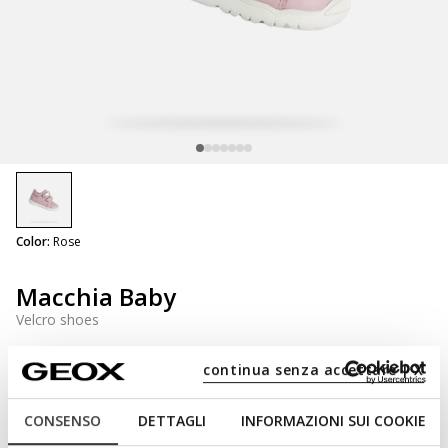
selected
Color:
Rose
Macchia Baby
Velcro shoes
continua senza accettare | X
NOT SHOPPABLE
CONSENSO
DETTAGLI
INFORMAZIONI SUI COOKIE
We are sorry! It is not possible to purchase this item in the