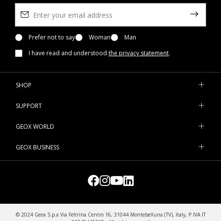
Prefer not to say
Woman
Man
I have read and understood
the privacy statement
.
SHOP
SUPPORT
GEOX WORLD
GEOX BUSINESS
© 2024 Geox S.p.a Via Feltrina Centro 16, 31044 Montebelluna (TV), Italy, P.IVA IT