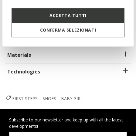
tread
Quick and easy to put on
ACCETTA TUTTI
Single riptape and elasticated lace fastening; Removable
CONFERMA SELEZIONATI
insole
Materials
Technologies
FIRST STEPS
SHOES
BABY GIRL
Subscribe to our newsletter and keep up with all the latest
developments!