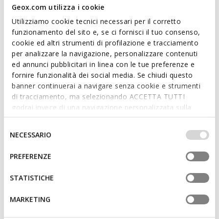
We are sorry! It is not possible to purchase this item in the
Geox.com utilizza i cookie
country you are currently in.
Utilizziamo cookie tecnici necessari per il corretto
funzionamento del sito e, se ci fornisci il tuo consenso,
cookie ed altri strumenti di profilazione e tracciamento
Description
per analizzare la navigazione, personalizzare contenuti
ed annunci pubblicitari in linea con le tue preferenze e
Lightweight and cushioned baby girl's first step sneakers with
fornire funzionalità dei social media. Se chiudi questo
a sporty, running-inspired DNA. In this version combining pink
banner continuerai a navigare senza cookie e strumenti
and silver, Rishon features a sparkling upper that adds a
di tracciamento, ma selezionando ACCETTA TUTTI
feminine touch to any outfit. Made from leather-effect
godrai invece di una navigazione personalizzata sulla
material, fabric and glittery material, it ensures support and
base dei tuoi gusti ed interessi. Selezionando
maximum comfort.
IMPOSTAZIONI potrai anche scegliere quali cookies ed
Selezione
ITEM CODE:
B560LA0BCEWC0514
NECESSARIO
Read more
altri strumenti di tracciamento autorizzare. Per maggiori
del
informazioni o per modificare in qualsiasi momento le
consenso
PREFERENZE
tue impostazioni, visita la nostra
cookie policy
.
Features
STATISTICHE
Shoes developed in partnership with the Italian
Association of Podiatrists
MARKETING
Excellent flexibility guaranteed by the Flexy System