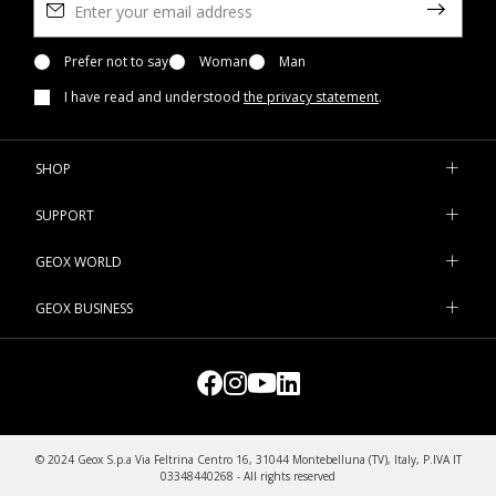
Prefer not to say
Woman
Man
I have read and understood
the privacy statement
.
SHOP
SUPPORT
GEOX WORLD
GEOX BUSINESS
© 2024 Geox S.p.a Via Feltrina Centro 16, 31044 Montebelluna (TV), Italy, P.IVA IT
03348440268 - All rights reserved