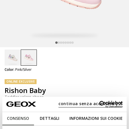
selected
Color:
Pink/Silver
ONLINE EXCLUSIVE
Rishon Baby
Toddler velcro shoes
continua senza accettare | X
CONSENSO
DETTAGLI
INFORMAZIONI SUI COOKIE
NOT SHOPPABLE