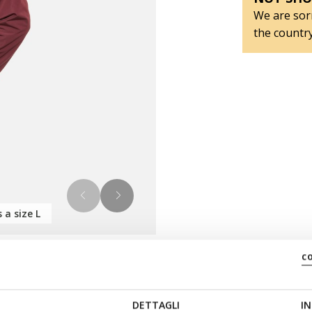
We are sorr
the country
 a size L
c
DETTAGLI
IN