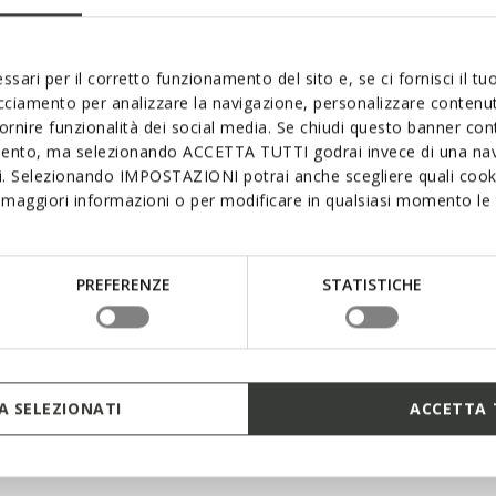
Materials
for leisure and weekends
ck, burgundy and dark blue,
ssari per il corretto funzionamento del sito e, se ci fornisci il t
Technologi
e side is made of structured
acciamento per analizzare la navigazione, personalizzare contenuti
indproof, while the other is
fornire funzionalità dei social media. Se chiudi questo banner co
mento, ma selezionando ACCETTA TUTTI godrai invece di una nav
si. Selezionando IMPOSTAZIONI potrai anche scegliere quali cooki
maggiori informazioni o per modificare in qualsiasi momento le t
PREFERENZE
STATISTICHE
that adapts to the body
 SELEZIONATI
ACCETTA 