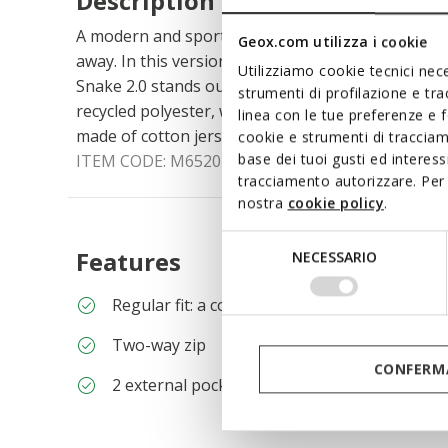
Description
A modern and sporty men's bomber jacket, ideal 
Geox.com utilizza i cookie
away. In this version, which mixes anthracite bla
Utilizziamo cookie tecnici nece
Snake 2.0 stands out for its reversible design. On
strumenti di profilazione e tr
recycled polyester, which is water-repellent and w
linea con le tue preferenze e 
made of cotton jersey.
cookie e strumenti di traccia
base dei tuoi gusti ed interes
ITEM CODE:
M6520PTC222F1887
tracciamento autorizzare. Per 
nostra
cookie policy
.
Selezione
Features
NECESSARIO
del
consenso
Regular fit: a comfortable cut for a garment 
Two-way zip
CONFERMA
2 external pockets; 2 internal pockets