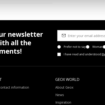
ur newsletter
th all the
Prefer not to say
Woman
pments!
I have read and understood
th
T
GEOX WORLD
contact information
About Geox
News
Inspiration