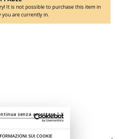
y! It is not possible to purchase this item in
 you are currently in.
ontinua senza accettare | X
FORMAZIONI SUI COOKIE