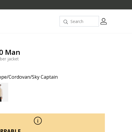
.0 Man
ber jacket
ope/Cordovan/Sky Captain
PPABLE