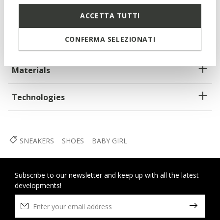
Lightweight footwear
ACCETTA TUTTI
Single riptape and elasticated lace fastening; Removable
insole
CONFERMA SELEZIONATI
Materials
Technologies
SNEAKERS
SHOES
BABY GIRL
Subscribe to our newsletter and keep up with all the latest
developments!