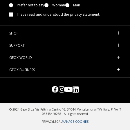
Prefer not to say
Woman
Man
I have read and understood
the privacy statement
.
SHOP
SUPPORT
GEOX WORLD
GEOX BUSINESS
© 2024 Geox S.p.a Via Feltrina Centro 16, 31044 Montebelluna (TV), Italy, P.IVA IT
03348440268 - All rights reserved
PRIVACY
LEGAL
MANAGE COOKIES