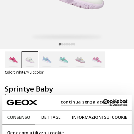
selected
Color:
White/Multicolor
Sprintye Baby
Low top sneakers
continua senza accettare | X
CONSENSO
DETTAGLI
INFORMAZIONI SUI COOKIE
NOT SHOPPABLE
We are sorry! It is not possible to purchase this item in the
Geox.com utilizza i cookie