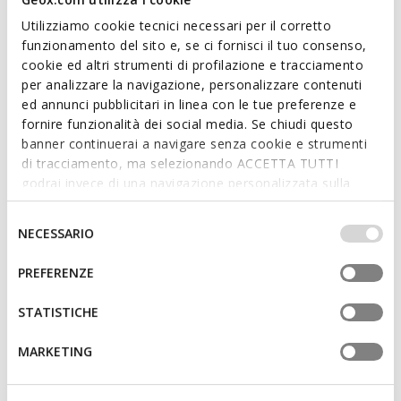
country you are currently in.
Utilizziamo cookie tecnici necessari per il corretto
funzionamento del sito e, se ci fornisci il tuo consenso,
cookie ed altri strumenti di profilazione e tracciamento
Description
per analizzare la navigazione, personalizzare contenuti
ed annunci pubblicitari in linea con le tue preferenze e
Water-resistant baby sandal with quick-drying properties,
fornire funzionalità dei social media. Se chiudi questo
featuring a practical strap fastening. In this version mixing
banner continuerai a navigare senza cookie e strumenti
royal blue and lime, it is made from a leather-effect material.
di tracciamento, ma selezionando ACCETTA TUTTI
Comfortable and protective, Fusbetto is the ideal companion
godrai invece di una navigazione personalizzata sulla
for everyday adventures and first outdoor play.
base dei tuoi gusti ed interessi. Selezionando
ITEM CODE:
B556AA000BCC4344
IMPOSTAZIONI potrai anche scegliere quali cookies ed
Selezione
NECESSARIO
altri strumenti di tracciamento autorizzare. Per maggiori
del
informazioni o per modificare in qualsiasi momento le
Features
consenso
PREFERENZE
tue impostazioni, visita la nostra
cookie policy
.
Water-friendly footwear made using quick-drying
STATISTICHE
materials
Outstanding cushioning effect which offers protection
MARKETING
and absorbs jolts and vibrations
Quick and easy to put on