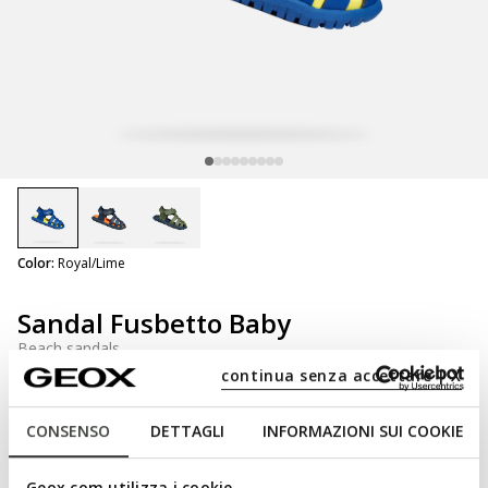
selected
Color:
Royal/Lime
Sandal Fusbetto Baby
Beach sandals
continua senza accettare | X
CONSENSO
DETTAGLI
INFORMAZIONI SUI COOKIE
NOT SHOPPABLE
We are sorry! It is not possible to purchase this item in the
Geox.com utilizza i cookie