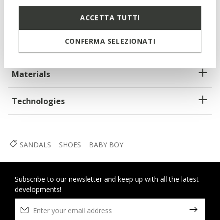
ACCETTA TUTTI
Lightweight footwear
Riptape fastening
CONFERMA SELEZIONATI
Materials
Technologies
SANDALS
SHOES
BABY BOY
Subscribe to our newsletter and keep up with all the latest
developments!