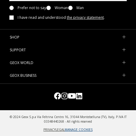
Prefer not to say
Woman
Man
I have read and understood
the privacy statement
.
SHOP
SUPPORT
GEOX WORLD
GEOX BUSINESS
© 2024 Geox S.p.a Via Feltrina Centro 16, 31044 Montebelluna (TV), Italy, P.IVA IT
03348440268 - All rights reserved
PRIVACY
LEGAL
MANAGE COOKIES