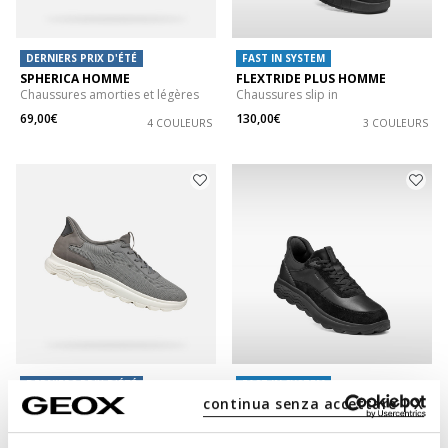
DERNIERS PRIX D'ÉTÉ
FAST IN SYSTEM
SPHERICA HOMME
FLEXTRIDE PLUS HOMME
Chaussures amorties et légères
Chaussures slip in
69,00€
130,00€
4 COULEURS
3 COULEURS
DERNIERS PRIX D'ÉTÉ
FAST IN SYSTEM
continua senza accettare | X
SPHERICA PLUS HOMME
SPHERICA PLUS HOMME
Baskets slip in
Chaussures slip in
85,00€
130,00€