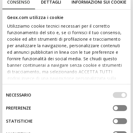
15 COULEURS
5 COULEURS
CONSENSO
DETTAGLI
INFORMAZIONI SUI COOKIE
Geox.com utilizza i cookie
3D
Utilizziamo cookie tecnici necessari per il corretto
funzionamento del sito e, se ci fornisci il tuo consenso,
cookie ed altri strumenti di profilazione e tracciamento
per analizzare la navigazione, personalizzare contenuti
ed annunci pubblicitari in linea con le tue preferenze e
fornire funzionalità dei social media. Se chiudi questo
banner continuerai a navigare senza cookie e strumenti
di tracciamento, ma selezionando ACCETTA TUTTI
godrai invece di una navigazione personalizzata sulla
NEW IN
SPHERICA ECUB-1 HOMME
GXCP-01 HOMME
base dei tuoi gusti ed interessi. Selezionando
Baskets basse
Baskets en cuir
IMPOSTAZIONI potrai anche scegliere quali cookies ed
Selezione
NECESSARIO
140,00€
150,00€
altri strumenti di tracciamento autorizzare. Per maggiori
4 COULEURS
2 COULEURS
del
informazioni o per modificare in qualsiasi momento le
consenso
PREFERENZE
tue impostazioni, visita la nostra
cookie policy
.
3D
STATISTICHE