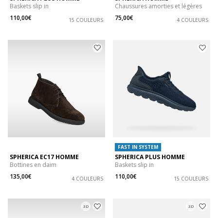
Baskets slip in
Chaussures amorties et légères
110,00€
75,00€
15 COULEURS
4 COULEURS
FAST IN SYSTEM
SPHERICA EC17 HOMME
SPHERICA PLUS HOMME
Bottines en daim
Baskets slip in
135,00€
110,00€
4 COULEURS
15 COULEURS
3D
3D