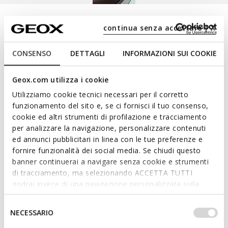
supérieure de la chaussure.
Confort, respiration et
continua senza accettare | X
imperméabilité maximale
CONSENSO
DETTAGLI
INFORMAZIONI SUI COOKIE
Une ligne technologique qui allie confort optimal et
Geox.com utilizza i cookie
protection même en cas de forte pluie. Sa membrane
Utilizziamo cookie tecnici necessari per il corretto
spéciale imperméable et respirante intégrée à la
funzionamento del sito e, se ci fornisci il tuo consenso,
semelle et à la tige garantit des performances
cookie ed altri strumenti di profilazione e tracciamento
supérieures et durables en termes d’imperméabilité et
per analizzare la navigazione, personalizzare contenuti
de respirabilité, pour créer un microclimat idéal pour
ed annunci pubblicitari in linea con le tue preferenze e
garder les pieds au sec en toutes circonstances, que ce
fornire funzionalità dei social media. Se chiudi questo
soit en ville ou lors des explorations au grand air.
banner continuerai a navigare senza cookie e strumenti
Choisissez la protection maximale de la ligne Geox
di tracciamento, ma selezionando ACCETTA TUTTI
Amphibiox™.
godrai invece di una navigazione personalizzata sulla
base dei tuoi gusti ed interessi. Selezionando
IMPOSTAZIONI potrai anche scegliere quali cookies ed
Selezione
NECESSARIO
altri strumenti di tracciamento autorizzare. Per maggiori
del
DÉCOUVRIR LA COLLECTION