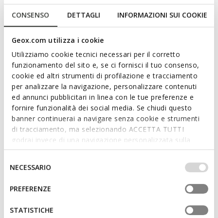
Sneaker pour bébé au design contemporain inspiré du
running, avec semelle extérieure super légère et avec effet
CONSENSO
DETTAGLI
INFORMAZIONI SUI COOKIE
amortissant. Dans cette version qui mélange le blanc et le
rose, elles sont réalisées en nylon et en daim pour garantir
Geox.com utilizza i cookie
confort et résistance. Ciufciuf est idéal pour compléter les
mini-looks les plus sportifs et accompagner toutes les
Utilizziamo cookie tecnici necessari per il corretto
aventures quotidiennes.
funzionamento del sito e, se ci fornisci il tuo consenso,
Lire plus
CODE PRODUIT:
B455QB0FU22C1138
cookie ed altri strumenti di profilazione e tracciamento
per analizzare la navigazione, personalizzare contenuti
ed annunci pubblicitari in linea con le tue preferenze e
Caractéristiques
fornire funzionalità dei social media. Se chiudi questo
Amorti optimal qui offre protection et absorption des
banner continuerai a navigare senza cookie e strumenti
impacts et des sollicitations
di tracciamento, ma selezionando ACCETTA TUTTI
godrai invece di una navigazione personalizzata sulla
Enfilage facile et rapide
base dei tuoi gusti ed interessi. Selezionando
IMPOSTAZIONI potrai anche scegliere quali cookies ed
Selezione
Chaussures légères
NECESSARIO
altri strumenti di tracciamento autorizzare. Per maggiori
del
Fermeture à un scratch et lacets élastiques; Semelle
informazioni o per modificare in qualsiasi momento le
consenso
PREFERENZE
intérieure amovible
tue impostazioni, visita la nostra
cookie policy
.
STATISTICHE