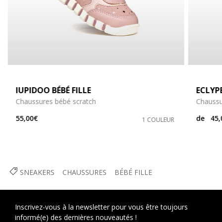
IUPIDOO BÉBÉ FILLE
ECLYP
Chaussures bébé scratch
Chaussu
55,00€
de
45,
1 COULEUR
SNEAKERS
CHAUSSURES
BÉBÉ FILLE
Inscrivez-vous à la newsletter pour vous être toujours
informé(e) des dernières nouveautés !