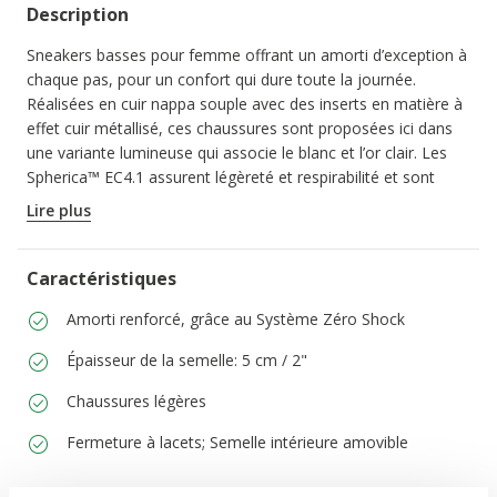
Description
Sneakers basses pour femme offrant un amorti d’exception à
chaque pas, pour un confort qui dure toute la journée.
Réalisées en cuir nappa souple avec des inserts en matière à
effet cuir métallisé, ces chaussures sont proposées ici dans
une variante lumineuse qui associe le blanc et l’or clair. Les
Spherica™ EC4.1 assurent légèreté et respirabilité et sont
parfaites pour compléter avec élégance les looks
Lire plus
décontractés de la vie de tous les jours.
CODE PRODUIT:
D45TCD085BNC1327
Caractéristiques
Amorti renforcé, grâce au Système Zéro Shock
Épaisseur de la semelle: 5 cm / 2"
Chaussures légères
Fermeture à lacets; Semelle intérieure amovible