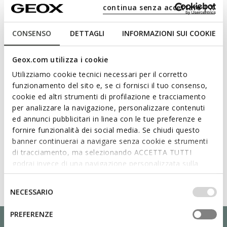
continua senza accettare | X
Matériaux
CONSENSO
DETTAGLI
INFORMAZIONI SUI COOKIE
Technologies
Geox.com utilizza i cookie
Utilizziamo cookie tecnici necessari per il corretto
funzionamento del sito e, se ci fornisci il tuo consenso,
cookie ed altri strumenti di profilazione e tracciamento
per analizzare la navigazione, personalizzare contenuti
ed annunci pubblicitari in linea con le tue preferenze e
fornire funzionalità dei social media. Se chiudi questo
banner continuerai a navigare senza cookie e strumenti
di tracciamento, ma selezionando ACCETTA TUTTI
godrai invece di una navigazione personalizzata sulla
base dei tuoi gusti ed interessi. Selezionando
IMPOSTAZIONI potrai anche scegliere quali cookies ed
Selezione
NECESSARIO
altri strumenti di tracciamento autorizzare. Per maggiori
del
informazioni o per modificare in qualsiasi momento le
consenso
PREFERENZE
tue impostazioni, visita la nostra
cookie policy
.