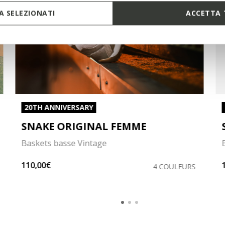
 SELEZIONATI
ACCETTA 
20TH ANNIVERSARY
SNAKE ORIGINAL FEMME
Baskets basse Vintage
110,00€
4 COULEURS