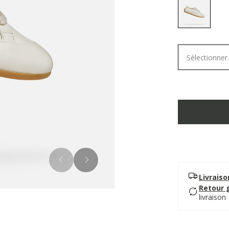
selected
Sélectionner 
Livrais
Retour 
livraison