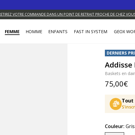
RETIREZ VOTRE COMMANDE DANS UN POINT DE RETRAIT PROCHE DE CHEZ VOUS
FEMME
HOMME
ENFANTS
FAST IN SYSTEM
GEOX WO
DERNIERS PRI
Addisse
Baskets en da
75,00€
Tout 
S’insc
Couleur:
Gris