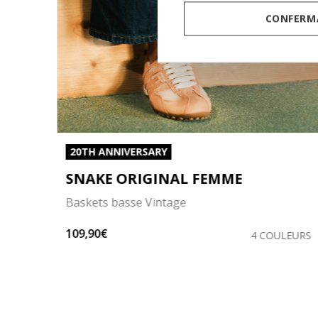
CONFERMA
20TH ANNIVERSARY
SNAKE ORIGINAL FEMME
Baskets basse Vintage
109,90€
ULEUR
4 COULEURS