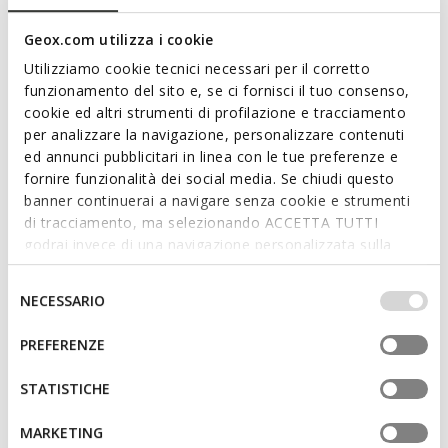
Sneaker pour homme au design contemporain d'inspiration
active. Proposée ici dans une teinte bleu marine intemporelle,
Geox.com utilizza i cookie
elle présente une empeigne en tissu et nubuck au look
raffiné. Respirant et confortable, Urbanglider est conçue pour
Utilizziamo cookie tecnici necessari per il corretto
ceux qui vivent la ville avec dynamisme.
funzionamento del sito e, se ci fornisci il tuo consenso,
CODE PRODUIT:
U650KA01132C4002
cookie ed altri strumenti di profilazione e tracciamento
per analizzare la navigazione, personalizzare contenuti
ed annunci pubblicitari in linea con le tue preferenze e
Caractéristiques
fornire funzionalità dei social media. Se chiudi questo
banner continuerai a navigare senza cookie e strumenti
Amorti optimal qui offre protection et absorption des
di tracciamento, ma selezionando ACCETTA TUTTI
impacts et des sollicitations
godrai invece di una navigazione personalizzata sulla
base dei tuoi gusti ed interessi. Selezionando
Chaussures légères
IMPOSTAZIONI potrai anche scegliere quali cookies ed
Selezione
NECESSARIO
Fermeture à lacets; Semelle intérieure amovible
altri strumenti di tracciamento autorizzare. Per maggiori
del
informazioni o per modificare in qualsiasi momento le
consenso
PREFERENZE
tue impostazioni, visita la nostra
cookie policy
.
Matériaux
STATISTICHE
MARKETING
Technologies