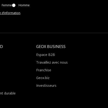
Femme
Homme
e d’information
.
LD
GEOX BUSINESS
Espace B2B
Travaillez avec nous
Franchise
Geox.biz
Investisseurs
t durable