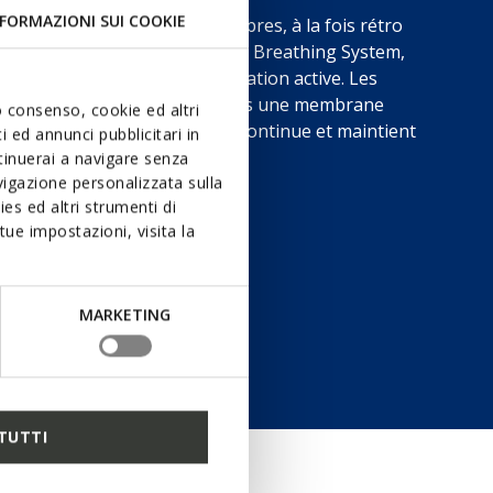
FORMAZIONI SUI COOKIE
 uniquement des sneakers sobres, à la fois rétro
intègrent également le Dynamic Breathing System,
orme chaque pas en une ventilation active. Les
melle canalisent l’humidité vers une membrane
uo consenso, cookie ed altri
qui favorise une respiration continue et maintient
 ed annunci pubblicitari in
ps.
ntinuerai a navigare senza
igazione personalizzata sulla
es ed altri strumenti di
ue impostazioni, visita la
MARKETING
TUTTI