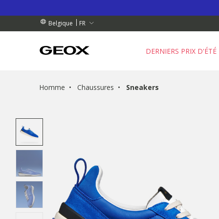
 RETRAIT PROCHE DE CHEZ VOUS.
NDES DE PLUS DE 99.00 €
NDES DE PLUS DE 99.00 €
FR
Belgique
DERNIERS PRIX D'ÉTÉ
Homme
Chaussures
Sneakers