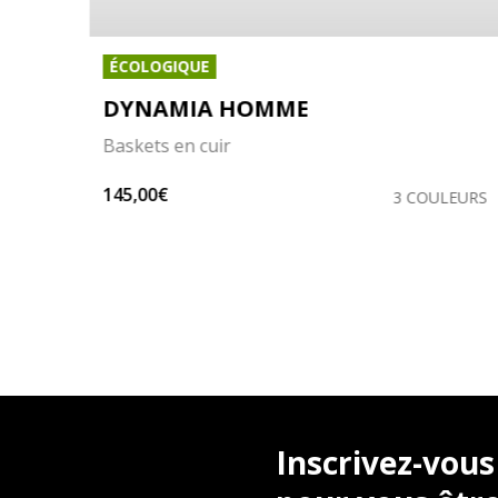
ÉCOLOGIQUE
DYNAMIA HOMME
Baskets en cuir
145,00€
LEURS
3 COULEURS
Inscrivez-vous