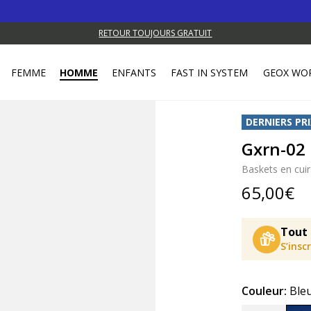
RETOUR TOUJOURS GRATUIT
FEMME
HOMME
ENFANTS
FAST IN SYSTEM
GEOX WO
DERNIERS PRI
Gxrn-0
Baskets en cuir
65,00€
Tout 
S’insc
Couleur:
Bleu