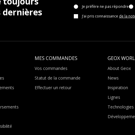
 toujours
Je préfère ne pas répondre
 dernières
J’ai pris connaissance
de la not
MES COMMANDES
GEOX WOR
Vos commandes
About Geox
es
Statut de la commande
News
ements
Effectuer un retour
Inspiration
Lignes
ursements
Technologies
Développemen
ibilité