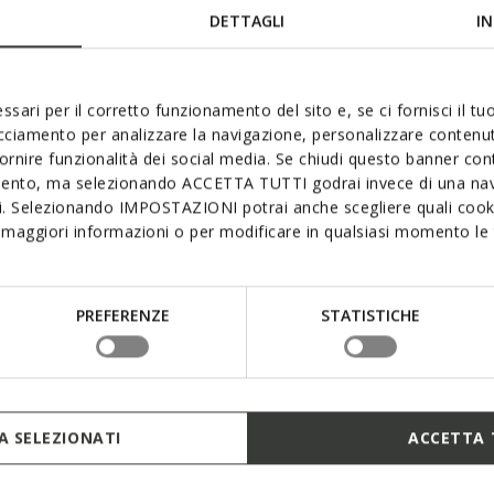
DETTAGLI
IN
Les Blue Touch ne sont pas
et contemporaines : elles 
une technologie qui transf
canaux présents dans la se
ssari per il corretto funzionamento del sito e, se ci fornisci il t
imperméable et respirante, 
acciamento per analizzare la navigazione, personalizzare contenuti
le pied au sec plus longtem
fornire funzionalità dei social media. Se chiudi questo banner co
mento, ma selezionando ACCETTA TUTTI godrai invece di una nav
si. Selezionando IMPOSTAZIONI potrai anche scegliere quali cooki
maggiori informazioni o per modificare in qualsiasi momento le t
PREFERENZE
STATISTICHE
 SELEZIONATI
ACCETTA 