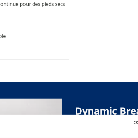
continue pour des pieds secs
ble
Dynamic Bre
c