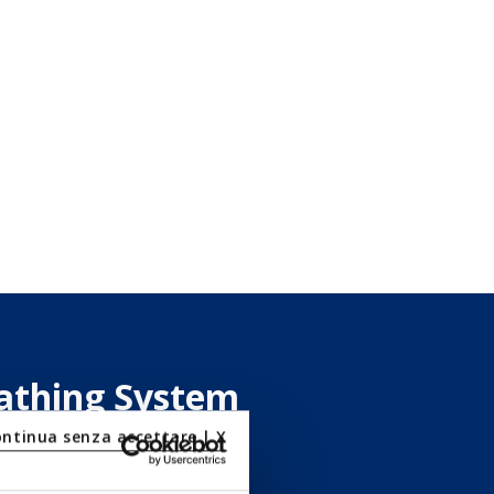
athing System
ontinua senza accettare | X