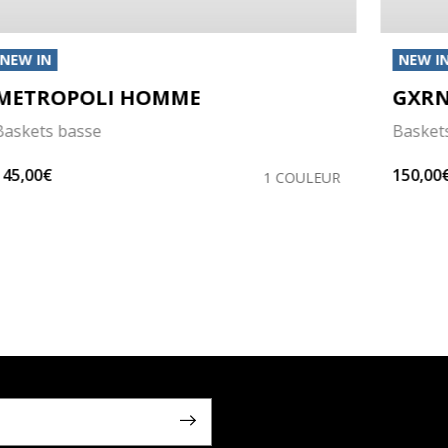
NEW IN
NEW I
METROPOLI HOMME
GXRN
Baskets basse
Baskets
145,00€
150,00
1 COULEUR