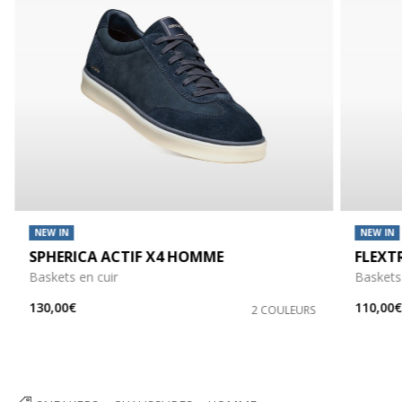
NEW IN
NEW IN
SPHERICA ACTIF X4 HOMME
FLEXT
Baskets en cuir
Baskets 
130,00€
110,00
2 COULEURS