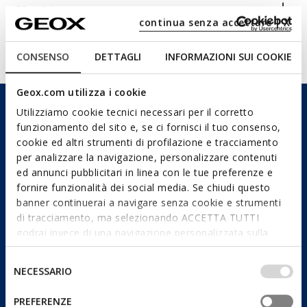
Matériaux
continua senza accettare | X
Technologies
CONSENSO
DETTAGLI
INFORMAZIONI SUI COOKIE
Geox.com utilizza i cookie
Utilizziamo cookie tecnici necessari per il corretto
funzionamento del sito e, se ci fornisci il tuo consenso,
cookie ed altri strumenti di profilazione e tracciamento
per analizzare la navigazione, personalizzare contenuti
ed annunci pubblicitari in linea con le tue preferenze e
fornire funzionalità dei social media. Se chiudi questo
banner continuerai a navigare senza cookie e strumenti
di tracciamento, ma selezionando ACCETTA TUTTI
godrai invece di una navigazione personalizzata sulla
base dei tuoi gusti ed interessi. Selezionando
IMPOSTAZIONI potrai anche scegliere quali cookies ed
Selezione
NECESSARIO
altri strumenti di tracciamento autorizzare. Per maggiori
del
informazioni o per modificare in qualsiasi momento le
consenso
PREFERENZE