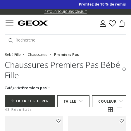
Profitez de 10 % de remise SUPPL
US.
RETOUR TOUJOURS GRATUIT
Bébé Fille
Chaussures
Premiers Pas
Chaussures Premiers Pas Bébé
Fille
Catégorie:
Premiers pas
TRIER ET FILTRER
TAILLE
COULEUR
48 Résultats