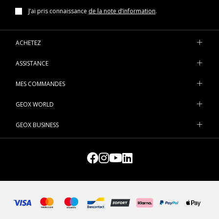
lors de cette phase si délicate.
J’ai pris connaissance
de la note d’information
.
Mélange de confort et de tendresse, les chaussures de style
running disponibles dans notre boutique en ligne affichent un
ACHETEZ
design gai et irrésistible.
ASSISTANCE
C’est aussi le cas de nos chaussures Disney pour bébé fille :
conçues pour offrir à votre petite un bien-être unique et un look
MES COMMANDES
en phase avec les dernières tendances, parfaites pour ajouter
une touche amusante à sa petite garde-robe.
GEOX WORLD
Si vous voulez ajouter aux premiers looks de votre enfant une
GEOX BUSINESS
dose supplémentaire de confort, de respirabilité et de douceur,
vous pouvez choisir les chaussures à semelle en caoutchouc
pour bébé fille de la collection Geox.
Pour un événement spécial, misez en revanche sur une paire
de ballerines au style contemporain, à porter avec ou sans
chaussettes selon la saison.