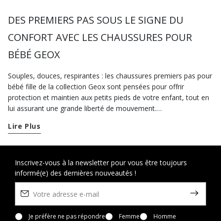
DES PREMIERS PAS SOUS LE SIGNE DU
CONFORT AVEC LES CHAUSSURES POUR
BÉBÉ GEOX
Souples, douces, respirantes : les chaussures premiers pas pour
bébé fille de la collection Geox sont pensées pour offrir
protection et maintien aux petits pieds de votre enfant, tout en
lui assurant une grande liberté de mouvement.
Lire Plus
Dès que votre petite commence à se déplacer à quatre pattes
ou à tenir debout toute seule, choisissez une paire de nos
chaussures bébé fille pour la préparer à faire ses premiers pas.
Inscrivez-vous à la newsletter pour vous être toujours
informé(e) des dernières nouveautés !
Pour les journées à la crèche ou les premiers après-midis dans
la nature, vous pouvez opter pour une paire de chaussures
décontractées : les
sneakers
en vente sur geox.com sont un
clin d’œil aux modèles des plus grandes et sont les chaussures
premiers pas idéales pour offrir le bon maintien à votre petite
Je préfère ne pas répondre
Femme
Homme