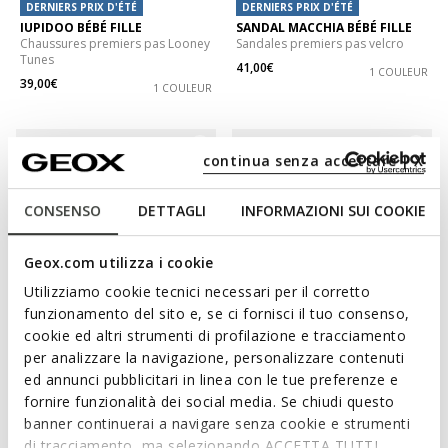
DERNIERS PRIX D'ÉTÉ
DERNIERS PRIX D'ÉTÉ
IUPIDOO BÉBÉ FILLE
SANDAL MACCHIA BÉBÉ FILLE
Chaussures premiers pas Looney
Sandales premiers pas velcro
Tunes
41,00€
1 COULEUR
39,00€
1 COULEUR
continua senza accettare | X
CONSENSO
DETTAGLI
INFORMAZIONI SUI COOKIE
Geox.com utilizza i cookie
Utilizziamo cookie tecnici necessari per il corretto
funzionamento del sito e, se ci fornisci il tuo consenso,
cookie ed altri strumenti di profilazione e tracciamento
DERNIERS PRIX D'ÉTÉ
DERNIERS PRIX D'ÉTÉ
per analizzare la navigazione, personalizzare contenuti
SANDAL MACCHIA BÉBÉ FILLE
STEPPIEUP BÉBÉ
ed annunci pubblicitari in linea con le tue preferenze e
Sandales premiers pas velcro
Chaussures barefoot légères et
fornire funzionalità dei social media. Se chiudi questo
flexibles
47,00€
2 COULEURS
banner continuerai a navigare senza cookie e strumenti
35,00€
1 COULEUR
di tracciamento, ma selezionando ACCETTA TUTTI