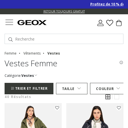
Profitez de 10 % de remise SU
US.
RETOUR TOUJOURS GRATUIT
Femme
Vêtements
Vestes
Vestes Femme
Catégorie:
Vestes
TRIER ET FILTRER
TAILLE
COULEUR
40 Résultats