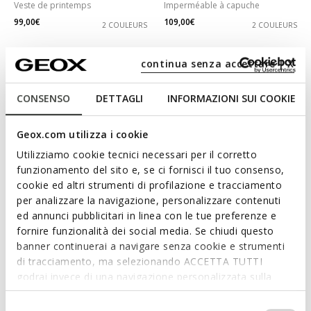
Veste de printemps
Imperméable à capuche
99,00€
109,00€
2 COULEURS
2 COULEURS
continua senza accettare | X
CONSENSO
DETTAGLI
INFORMAZIONI SUI COOKIE
Geox.com utilizza i cookie
Utilizziamo cookie tecnici necessari per il corretto
funzionamento del sito e, se ci fornisci il tuo consenso,
cookie ed altri strumenti di profilazione e tracciamento
per analizzare la navigazione, personalizzare contenuti
DERNIERS PRIX D'ÉTÉ
DERNIERS PRIX D'ÉTÉ
ed annunci pubblicitari in linea con le tue preferenze e
NAILEEN FEMME
SPHERICA FEMME
fornire funzionalità dei social media. Se chiudi questo
Veste oversize
Imperméable à capuche
banner continuerai a navigare senza cookie e strumenti
129,00€
109,00€
2 COULEURS
2 COULEURS
di tracciamento, ma selezionando ACCETTA TUTTI
godrai invece di una navigazione personalizzata sulla
base dei tuoi gusti ed interessi. Selezionando
IMPOSTAZIONI potrai anche scegliere quali cookies ed
Selezione