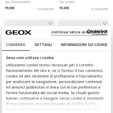
Sac à bandoulière
Sac à main
99,00€
95,00€
4 COULEURS
5 COULEURS
continua senza accettare | X
CONSENSO
DETTAGLI
INFORMAZIONI SUI COOKIE
Geox.com utilizza i cookie
Utilizziamo cookie tecnici necessari per il corretto
funzionamento del sito e, se ci fornisci il tuo consenso,
DERNIERS PRIX D'ÉTÉ
DERNIERS PRIX D'ÉTÉ
cookie ed altri strumenti di profilazione e tracciamento
CLARISSY FEMME
BLANDINE FEMME
per analizzare la navigazione, personalizzare contenuti
Sac à bandoulière
Sac à bandoulière
ed annunci pubblicitari in linea con le tue preferenze e
89,00€
79,00€
6 COULEURS
8 COULEURS
fornire funzionalità dei social media. Se chiudi questo
banner continuerai a navigare senza cookie e strumenti
di tracciamento, ma selezionando ACCETTA TUTTI
godrai invece di una navigazione personalizzata sulla