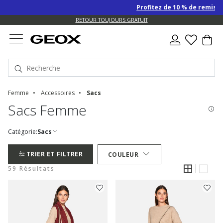
Profitez de 10 % de remise SUPP
US.
RETOUR TOUJOURS GRATUIT
Femme
Accessoires
Sacs
Sacs Femme
Catégorie:
Sacs
TRIER ET FILTRER
COULEUR
59 Résultats