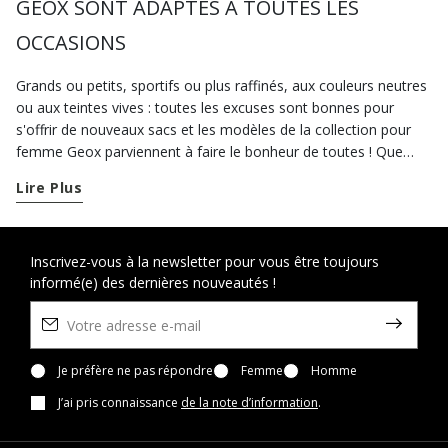
GEOX SONT ADAPTÉS À TOUTES LES
OCCASIONS
Grands ou petits, sportifs ou plus raffinés, aux couleurs neutres
ou aux teintes vives : toutes les excuses sont bonnes pour
s'offrir de nouveaux sacs et les modèles de la collection pour
femme Geox parviennent à faire le bonheur de toutes ! Que
vous soyez à la recherche de sacs casual à utiliser dans votre
Lire Plus
vie quotidienne ou que vous ayez au programme un événement
spécial et que vous vouliez exalter votre look avec des sacs
élégants, sur geox.com vous trouverez diverses propositions
adaptées à vos besoins. En journée, choisir des sacs en cuir de
Inscrivez-vous à la newsletter pour vous être toujours
informé(e) des dernières nouveautés !
grandes ou petites dimensions est toujours une excellente idée.
Pour aller au travail, misez tout sur les cabas, les sacs facteur
au charme contemporain ou les très pratiquessacs à
bandoulière. Nos versions noires, gris, marrons ou proposées
dans d'autres couleurs passe-partout se distinguent par leur
Je préfère ne pas répondre
Femme
Homme
style indémodable et parce qu’elles sont très faciles à
J’ai pris connaissance
de la note d’information
.
coordonner. Vous pouvez les porter avec des mocassins, des
chaussures à lacets et des
bottines
, mais aussi avec une paire