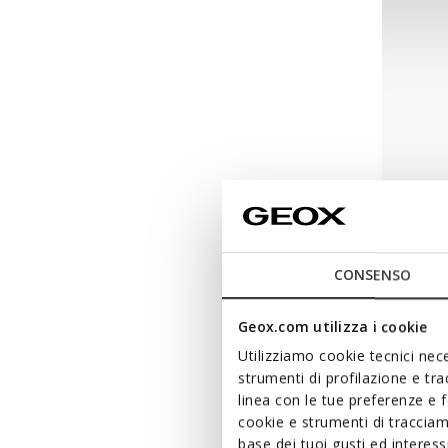
CONSENSO
NEW IN
SHAYL
Geox.com utilizza i cookie
Bottine
Utilizziamo cookie tecnici nece
strumenti di profilazione e tr
de
69,9
linea con le tue preferenze e 
cookie e strumenti di traccia
base dei tuoi gusti ed interes