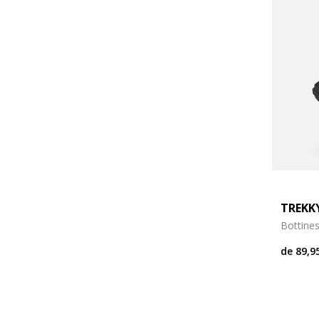
TREKKY
Bottine
de
89,9