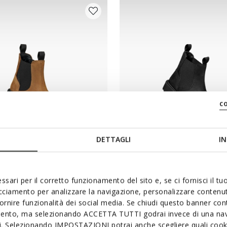
c
DETTAGLI
IN
AX JUNIOR
SHAYLAX JUNIOR
s
Bottines
ssari per il corretto funzionamento del sito e, se ci fornisci il t
acciamento per analizzare la navigazione, personalizzare contenuti
5€
de
69,95€
3 COULEURS
3 
fornire funzionalità dei social media. Se chiudi questo banner co
mento, ma selezionando ACCETTA TUTTI godrai invece di una nav
si. Selezionando IMPOSTAZIONI potrai anche scegliere quali cooki