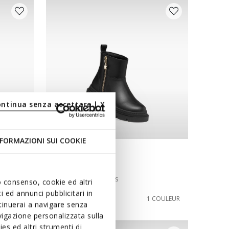
ontinua senza accettare | X
FORMAZIONI SUI COOKIE
NEW IN
KARSYN FILLE
Rangers chaussures
uo consenso, cookie ed altri
 ed annunci pubblicitari in
de
69,95€
COULEURS
1 COULEUR
ntinuerai a navigare senza
igazione personalizzata sulla
es ed altri strumenti di