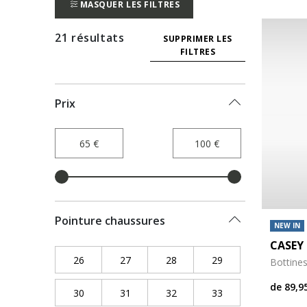
MASQUER LES FILTRES
21 résultats
SUPPRIMER LES
FILTRES
Prix
Pointure chaussures
NEW IN
CASEY 
26
Refine by Pointure chaussures: 26
27
Refine by Pointure chaussures: 27
28
Refine by Pointure chaussure
29
Refine by Pointure
Bottines
de
89,9
30
Refine by Pointure chaussures: 30
31
Refine by Pointure chaussures: 31
32
Refine by Pointure chaussure
33
Refine by Pointure