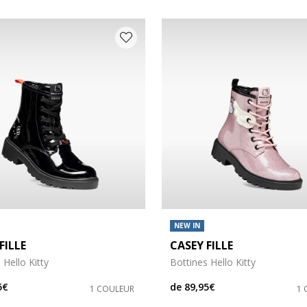
NEW IN
FILLE
CASEY FILLE
s: 28
 chaussures: 29
 Hello Kitty
Bottines Hello Kitty
5€
de
89,95€
1 COULEUR
1 
s: 32
 chaussures: 33