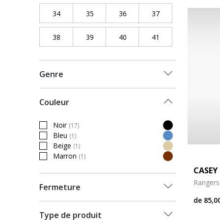
34
Refine by Pointure chaussures: 34
35
Refine by Pointure chaussures: 35
36
Refine by Pointure chaussure
37
Refine by Pointure
38
Refine by Pointure chaussures: 38
39
Refine by Pointure chaussures: 39
40
Refine by Pointure chaussure
41
Refine by Pointure
Genre
Couleur
Noir
(17)
Refine by Couleur: Noir
Bleu
(1)
Refine by Couleur: Bleu
Beige
(1)
Refine by Couleur: Beige
Marron
(1)
Refine by Couleur: Marron
CASEY 
Rangers
Fermeture
de
85,0
Type de produit