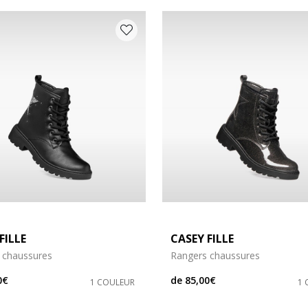
s: 36
 chaussures: 37
s: 40
 chaussures: 41
FILLE
CASEY FILLE
 chaussures
Rangers chaussures
0€
de
85,00€
1 COULEUR
1 