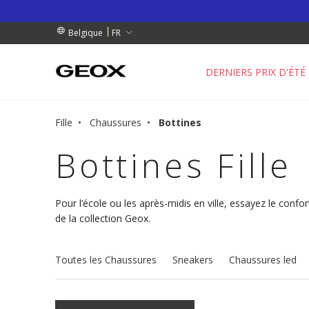
 RETRAIT PROCHE DE CHEZ VOUS.
NDES DE PLUS DE 99.00 €
NDES DE PLUS DE 99.00 €
FR
Belgique
DERNIERS PRIX D'ÉTÉ
Fille
Chaussures
Bottines
Bottines Fille
Pour l’école ou les après-midis en ville, essayez le confor
de la collection Geox.
Toutes les Chaussures
Sneakers
Chaussures led