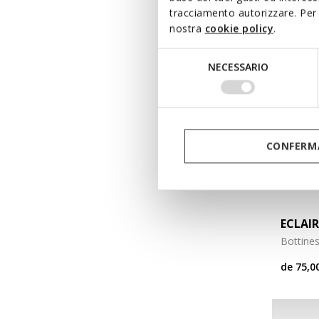
tracciamento autorizzare. Per 
nostra
cookie policy
.
Selezione
NECESSARIO
del
consenso
CONFERMA
ECLAIR
Bottine
de
75,0