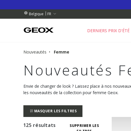
 RETRAIT PROCHE DE CHEZ VOUS.
NDES DE PLUS DE 99.00 €
NDES DE PLUS DE 99.00 €
FR
Belgique
DERNIERS PRIX D'ÉTÉ
Nouveautés
Femme
Nouveautés 
Envie de changer de look ? Laissez place à nos nouveau
les nouveautés de la collection pour femme Geox.
MASQUER LES FILTRES
125 résultats
SUPPRIMER LES