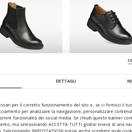
c
NEW IN
CA EC1 B FEMME
SPHERICA EC1 B FEMME
 en cuir
Chaussures en cuir
DETTAGLI
IN
120,00€
1 COULEUR
1 
ssari per il corretto funzionamento del sito e, se ci fornisci il t
acciamento per analizzare la navigazione, personalizzare contenuti
fornire funzionalità dei social media. Se chiudi questo banner co
mento, ma selezionando ACCETTA TUTTI godrai invece di una nav
si. Selezionando IMPOSTAZIONI potrai anche scegliere quali cooki