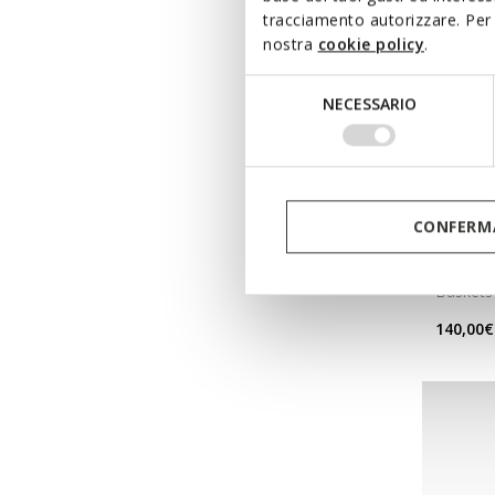
tracciamento autorizzare. Per 
nostra
cookie policy
.
Selezione
NECESSARIO
del
consenso
CONFERMA
NEW IN
DIAMA
Baskets
140,00€