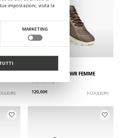
ue impostazioni, visita la
MARKETING
TUTTI
NEW IN
SPHERICA PLUS WR FEMME
Baskets slip in
120,00€
COULEURS
3 COULEURS