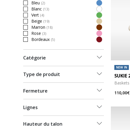
Bleu
(2)
Refine by Couleur: Bleu
Blanc
(13)
Refine by Couleur: Blanc
Vert
(4)
Refine by Couleur: Vert
Beige
(19)
Refine by Couleur: Beige
Marron
(18)
Refine by Couleur: Marron
Rose
(3)
Refine by Couleur: Rose
Bordeaux
(5)
Refine by Couleur: Bordeaux
Catégorie
NEW IN
Type de produit
SUKIE 
Baskets 
Fermeture
110,00€
Lignes
Hauteur du talon