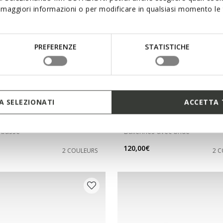
maggiori informazioni o per modificare in qualsiasi momento le t
PREFERENZE
STATISTICHE
 SELEZIONATI
ACCETTA 
NEW IN
NTA FEMME
AZLEA FEMME
 basse
Ballerines avec bride
120,00€
2 COULEURS
2 