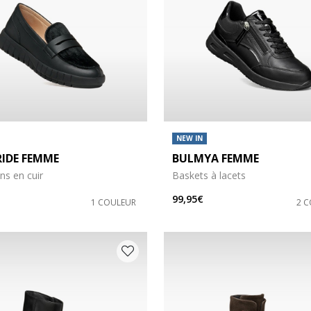
NEW IN
RIDE FEMME
BULMYA FEMME
ns en cuir
Baskets à lacets
99,95€
1 COULEUR
2 