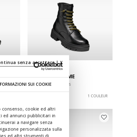
ontinua senza accettare | X
NEW IN
KLARGENA FEMME
Rangers chaussures
FORMAZIONI SUI COOKIE
130,00€
COULEUR
1 COULEUR
uo consenso, cookie ed altri
 ed annunci pubblicitari in
ntinuerai a navigare senza
igazione personalizzata sulla
es ed altri strumenti di