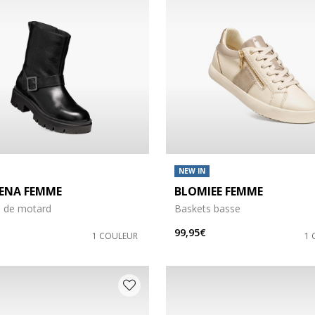
êtements: M
XXL
êtements: 3XL
NEW IN
90
cessoires: 95
ENA FEMME
BLOMIEE FEMME
s de motard
Baskets basse
99,95€
1 COULEUR
1 