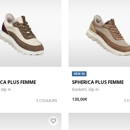
NEW IN
ICA PLUS FEMME
SPHERICA PLUS FEMME
es: 36,5
 chaussures: 37
slip in
Baskets slip in
130,00€
2 COULEURS
2 
es: 38,5
 chaussures: 39
s: 41
 chaussures: 42